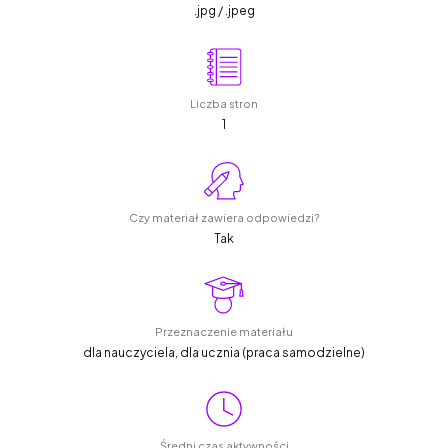
.jpg / .jpeg
Liczba stron
1
Czy materiał zawiera odpowiedzi?
Tak
Przeznaczenie materiału
dla nauczyciela, dla ucznia (praca samodzielne)
Średni czas aktywności