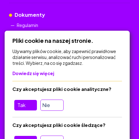
Dokumenty
Regulamin
Polityka Prywatności
Pliki cookie na naszej stronie.
Używamy plików cookie, aby zapewnić prawidłowe
działanie serwisu, analizować ruch i personalizować
treści. Wybierz, na co się zgadzasz.
Na skróty
Dowiedz się więcej
Polityka Prywatności
Regulamin
Czy akceptujesz pliki cookie analityczne?
O platformie
Baza materiałów dydaktycznych
Tak
Nie
Jak zostać autorem
FAQ
Czy akceptujesz pliki cookie śledzące?