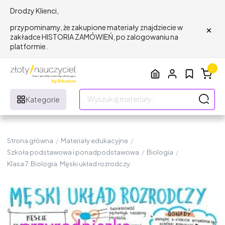
Drodzy Klienci,
×
przypominamy, że zakupione materiały znajdziecie w
zakładce HISTORIA ZAMÓWIEŃ, po zalogowaniu na
platformie.
0
Kategorie
Strona główna
/
Materiały edukacyjne
/
Szkoła podstawowa i ponadpodstawowa
/
Biologia
/
Klasa 7. Biologia. Męski układ rozrodczy.