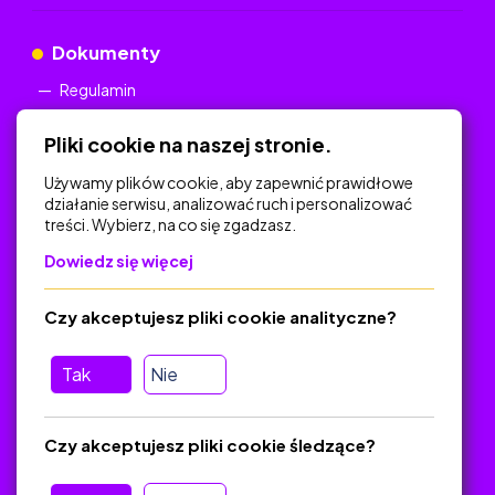
Dokumenty
Regulamin
Polityka Prywatności
Pliki cookie na naszej stronie.
Używamy plików cookie, aby zapewnić prawidłowe
działanie serwisu, analizować ruch i personalizować
treści. Wybierz, na co się zgadzasz.
Na skróty
Dowiedz się więcej
Polityka Prywatności
Regulamin
Czy akceptujesz pliki cookie analityczne?
O platformie
Baza materiałów dydaktycznych
Tak
Nie
Jak zostać autorem
FAQ
Czy akceptujesz pliki cookie śledzące?