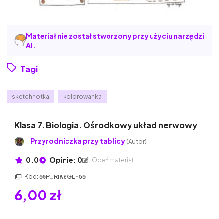
Materiał nie został stworzony przy użyciu narzędzi
AI.
Tagi
sketchnotka
kolorowanka
Klasa 7. Biologia. Ośrodkowy układ nerwowy
Przyrodniczka przy tablicy
(Autor)
0.0
Opinie: 0
Oceń materiał
Kod:
55P_RIK6GL-55
6,00 zł