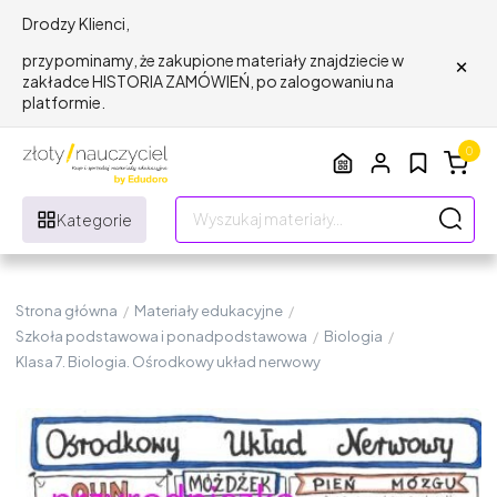
Drodzy Klienci,
×
przypominamy, że zakupione materiały znajdziecie w
zakładce HISTORIA ZAMÓWIEŃ, po zalogowaniu na
platformie.
0
Kategorie
Strona główna
/
Materiały edukacyjne
/
Szkoła podstawowa i ponadpodstawowa
/
Biologia
/
Klasa 7. Biologia. Ośrodkowy układ nerwowy