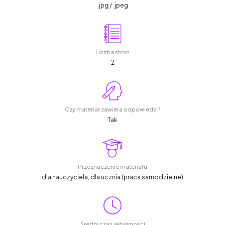
.jpg / .jpeg
Liczba stron
2
Czy materiał zawiera odpowiedzi?
Tak
Przeznaczenie materiału
dla nauczyciela, dla ucznia (praca samodzielne)
Średni czas aktywności