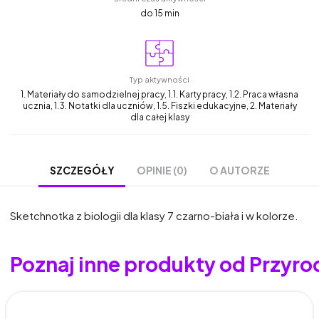
do 15 min
Typ aktywności
1. Materiały do samodzielnej pracy, 1.1. Karty pracy, 1.2. Praca własna
ucznia, 1.3. Notatki dla uczniów, 1.5. Fiszki edukacyjne, 2. Materiały
dla całej klasy
OPINIE (0)
O AUTORZE
SZCZEGÓŁY
Sketchnotka z biologii dla klasy 7 czarno-biała i w kolorze.
Poznaj inne produkty od Przyro