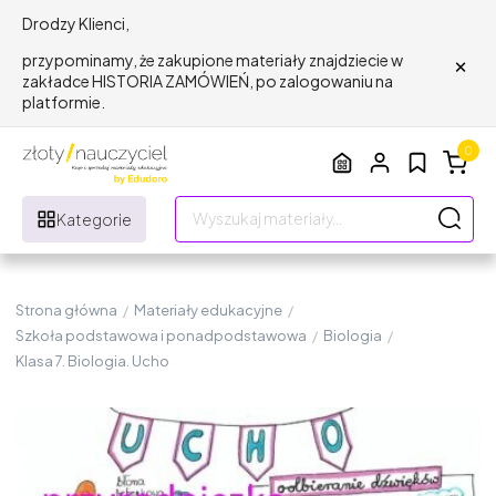
Drodzy Klienci,
×
przypominamy, że zakupione materiały znajdziecie w
zakładce HISTORIA ZAMÓWIEŃ, po zalogowaniu na
platformie.
0
Kategorie
Strona główna
/
Materiały edukacyjne
/
Szkoła podstawowa i ponadpodstawowa
/
Biologia
/
Klasa 7. Biologia. Ucho