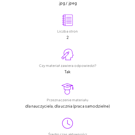
.jpg / .jpeg
Liczba stron
2
Czy materiał zawiera odpowiedzi?
Tak
Przeznaczenie materiału
dla nauczyciela, dla ucznia (praca samodzielne)
Średni czas aktywności