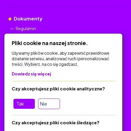
Dokumenty
Regulamin
Polityka Prywatności
Pliki cookie na naszej stronie.
Używamy plików cookie, aby zapewnić prawidłowe
działanie serwisu, analizować ruch i personalizować
treści. Wybierz, na co się zgadzasz.
Na skróty
Dowiedz się więcej
Polityka Prywatności
Regulamin
Czy akceptujesz pliki cookie analityczne?
O platformie
Baza materiałów dydaktycznych
Tak
Nie
Jak zostać autorem
FAQ
Czy akceptujesz pliki cookie śledzące?