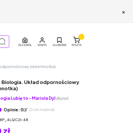
×
0
DLA SZKÓŁ
ULUBIONE
KOSZYK
ad odpornościowy (sketchnotka)
. Biologia. Układ odpornościowy
hnotka)
logia Lubię to - Mariola Dyl
(Autor)
Opinie: 0
Oceń materiał
8P_4LQC2I-48
 zł