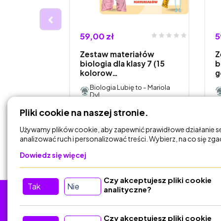
59,00 zł
5
ałów z
Zestaw materiałów
Z
asy 4, cały
biologia dla klasy 7 (15
b
kolorow…
g
to - Mariola
Biologia Lubię to - Mariola
Dyl
Pliki cookie na naszej stronie.
DODAJ DO
KOSZYKA
Używamy plików cookie, aby zapewnić prawidłowe działanie s
analizować ruch i personalizować treści. Wybierz, na co się zg
Dowiedz się więcej
Czy akceptujesz pliki cookie
Tak
Nie
analityczne?
Tu nas znajdziesz
D
Czy akceptujesz pliki cookie