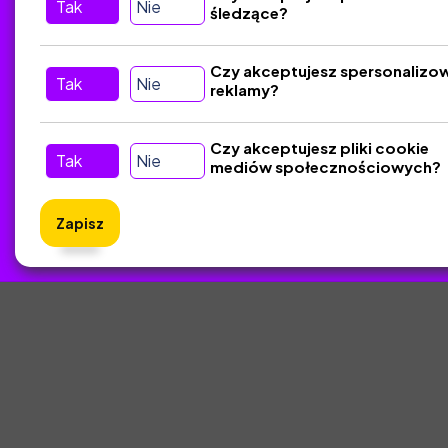
Tak
Nie
śledzące?
Kontakt
Śledź nas w Social Media
Czy akceptujesz spersonalizo
Tak
Nie
reklamy?
Czy akceptujesz pliki cookie
Tak
Nie
mediów społecznościowych?
Zapisz
ZlotyNa