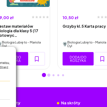
9,00 zł
10,50 zł
estaw materiałów
Grzyby kl.5 Karta pracy
iologia dla klasy 5 (17
otowyc…
Biologia Lubię to - Mariola
Biologia Lubię to - Mariola
Dyl
Dyl
DODAJ DO
DODAJ DO
KOSZYKA
KOSZYKA
erwisu,
adzasz.
okumenty
Na skróty