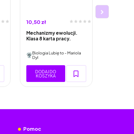
10,50 zł
10,50 zł
Mechanizmy ewolucji.
Mechanizmy
Klasa 8 karta pracy.
Klasa 8, wk
zeszytu.
Biologia Lubię to - Mariola
Biologia L
Dyl
Dyl
DODAJ DO
DODAJ 
KOSZYKA
KOSZY
Pomoc