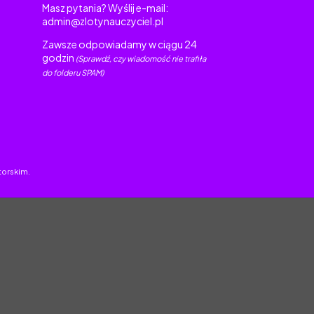
Masz pytania? Wyślij e-mail:
admin@zlotynauczyciel.pl
Zawsze odpowiadamy w ciągu 24
godzin
(Sprawdź, czy wiadomość nie trafiła
do folderu SPAM)
torskim.