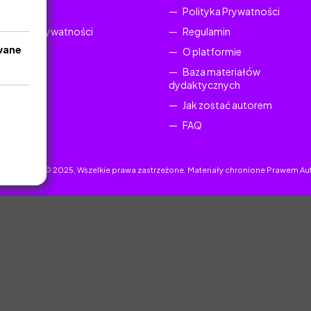
Regulamin
Polityka Prywatności
Polityka Prywatności
Regulamin
wane
O platformie
Baza materiałów
dydaktycznych
Jak zostać autorem
FAQ
uczyciel.pl © 2025, Wszelkie prawa zastrzeżone. Materiały chronione Prawem Au