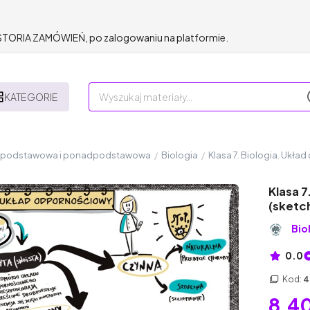
HISTORIA ZAMÓWIEŃ, po zalogowaniu na platformie.
KATEGORIE
a podstawowa i ponadpodstawowa
/
Biologia
/
Klasa 7. Biologia. Ukł
Klasa 7
(sketc
Bio
0.0
Kod:
4
8,40