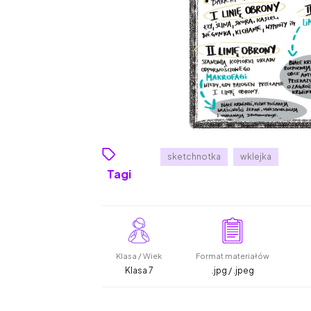
sketchnotka
wklejka
Tagi
Klasa / Wiek
Format materiałów
Klasa 7
.jpg / .jpeg