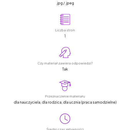
.jpg / .jpeg
Liczba stron
1
Czy materiał zawiera odpowiedzi?
Tak
Przeznaczenie materiału
dla nauczyciela, dla rodzica, dla ucznia (praca samodzielne)
Średni czas aktywności