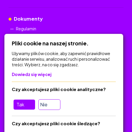
Dokumenty
Regulamin
Polityka Prywatności
Pliki cookie na naszej stronie.
Używamy plików cookie, aby zapewnić prawidłowe
działanie serwisu, analizować ruch i personalizować
treści. Wybierz, na co się zgadzasz.
Na skróty
Dowiedz się więcej
Polityka Prywatności
Regulamin
Czy akceptujesz pliki cookie analityczne?
O platformie
Baza materiałów dydaktycznych
Tak
Nie
Jak zostać autorem
FAQ
Czy akceptujesz pliki cookie śledzące?