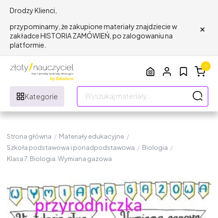
Drodzy Klienci,
×
przypominamy, że zakupione materiały znajdziecie w
zakładce HISTORIA ZAMÓWIEŃ, po zalogowaniu na
platformie.
0
Kategorie
Strona główna
/
Materiały edukacyjne
/
Szkoła podstawowa i ponadpodstawowa
/
Biologia
/
Klasa 7. Biologia. Wymiana gazowa