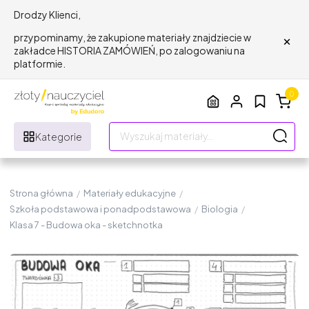
Drodzy Klienci,
×
przypominamy, że zakupione materiały znajdziecie w
zakładce HISTORIA ZAMÓWIEŃ, po zalogowaniu na
platformie.
0
Kategorie
Strona główna
/
Materiały edukacyjne
/
Szkoła podstawowa i ponadpodstawowa
/
Biologia
/
Klasa 7 - Budowa oka - sketchnotka