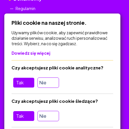
Regulamin
Polityka Prywatności
Pliki cookie na naszej stronie.
Używamy plików cookie, aby zapewnić prawidłowe
działanie serwisu, analizować ruch i personalizować
treści. Wybierz, na co się zgadzasz.
Na skróty
Dowiedz się więcej
Polityka Prywatności
Regulamin
Czy akceptujesz pliki cookie analityczne?
O platformie
Baza materiałów dydaktycznych
Tak
Nie
Jak zostać autorem
FAQ
Czy akceptujesz pliki cookie śledzące?
Tak
Nie
Pomoc