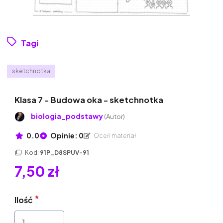
Tagi
sketchnotka
Klasa 7 - Budowa oka - sketchnotka
biologia_podstawy
(Autor)
0.0
Opinie: 0
Oceń materiał
Kod:
91P_D8SPUV-91
7,50 zł
Ilość