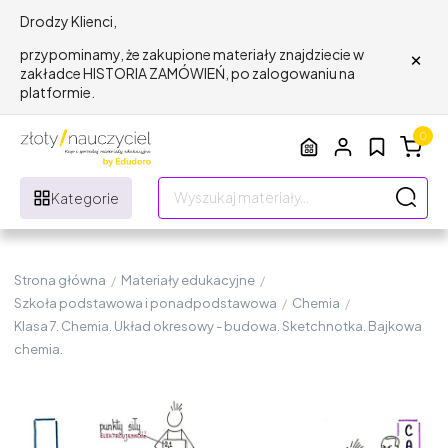
Drodzy Klienci,
×
przypominamy, że zakupione materiały znajdziecie w
zakładce HISTORIA ZAMÓWIEŃ, po zalogowaniu na
platformie.
0
Kategorie
Strona główna
/
Materiały edukacyjne
/
Szkoła podstawowa i ponadpodstawowa
/
Chemia
/
Klasa 7. Chemia. Układ okresowy - budowa. Sketchnotka. Bajkowa
chemia.