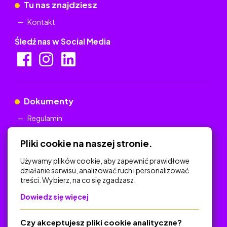
Tu nas znajdziesz
Kontakt
Śledź nas w Social Media
Dokumenty
Regulamin
Polityka Prywatności
Pliki cookie na naszej stronie.
Używamy plików cookie, aby zapewnić prawidłowe
działanie serwisu, analizować ruch i personalizować
treści. Wybierz, na co się zgadzasz.
Na skróty
Dowiedz się więcej
Polityka Prywatności
Regulamin
Czy akceptujesz pliki cookie analityczne?