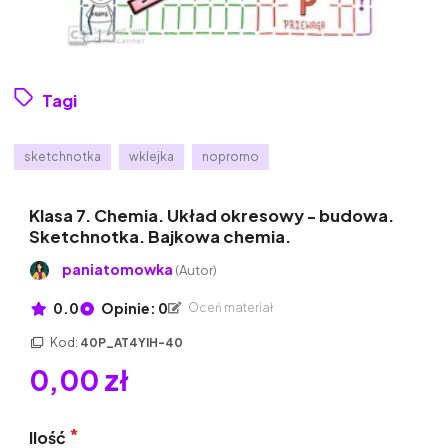
Tagi
sketchnotka
wklejka
nopromo
Klasa 7. Chemia. Układ okresowy - budowa.
Sketchnotka. Bajkowa chemia.
paniatomowka
(Autor)
0.0
Opinie: 0
Oceń materiał
Kod:
40P_AT4YIH-40
0,00 zł
Ilość