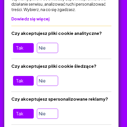
działanie serwisu, analizować ruch i personalizować
treści. Wybierz, na co się zgadzasz.
Na skróty
Dowiedz się więcej
Polityka Prywatności
Regulamin
Czy akceptujesz pliki cookie analityczne?
O platformie
Baza materiałów dydaktycznych
Tak
Nie
Jak zostać autorem
FAQ
Czy akceptujesz pliki cookie śledzące?
Tak
Nie
Pomoc
Masz pytania? Wyślij e-mail:
admin@zlotynauczyciel.pl
Czy akceptujesz spersonalizowane reklamy?
Zawsze odpowiadamy w ciągu 24 godzin
(Sprawdź, czy
wiadomość nie trafiła do folderu SPAM)
Tak
Nie