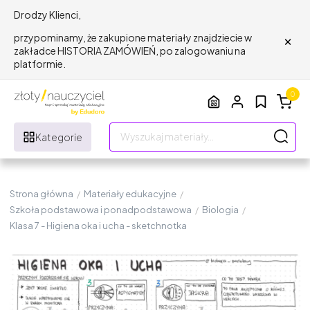
Drodzy Klienci,
×
przypominamy, że zakupione materiały znajdziecie w
zakładce HISTORIA ZAMÓWIEŃ, po zalogowaniu na
platformie.
0
Kategorie
Strona główna
/
Materiały edukacyjne
/
Szkoła podstawowa i ponadpodstawowa
/
Biologia
/
Klasa 7 - Higiena oka i ucha - sketchnotka