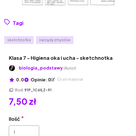
Tagi
sketchnotka
narządy zmysłów
Klasa 7 - Higiena oka i ucha - sketchnotka
biologia_podstawy
(Autor)
0.0
Opinie: 0
Oceń materiał
Kod:
91P_1C6ILZ-91
7,50 zł
Ilość