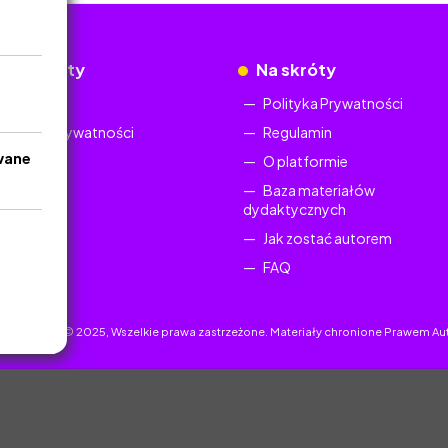
okumenty
Na skróty
Regulamin
Polityka Prywatności
Polityka Prywatności
Regulamin
wane
O platformie
Baza materiałów
dydaktycznych
Jak zostać autorem
FAQ
uczyciel.pl © 2025, Wszelkie prawa zastrzeżone. Materiały chronione Prawem Au