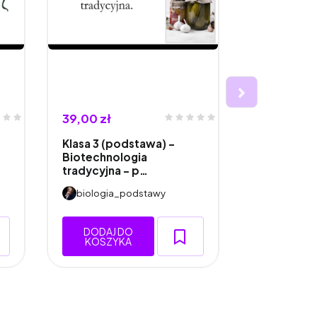
39,00 zł
45,00 zł
Klasa 3 (podstawa) -
Klasa 1 (ro
Biotechnologia
Oddychani
tradycyjna - p…
Odd…
biologia_podstawy
biologia
DODAJ DO
DODAJ 
KOSZYKA
KOSZY