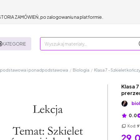
HISTORIA ZAMÓWIEŃ, po zalogowaniu na platformie.
KATEGORIE
a podstawowa i ponadpodstawowa
/
Biologia
/
Klasa 7 - Szkielet kończ
Klasa 7
prerze
bio
0.0
Kod:
9
29,0