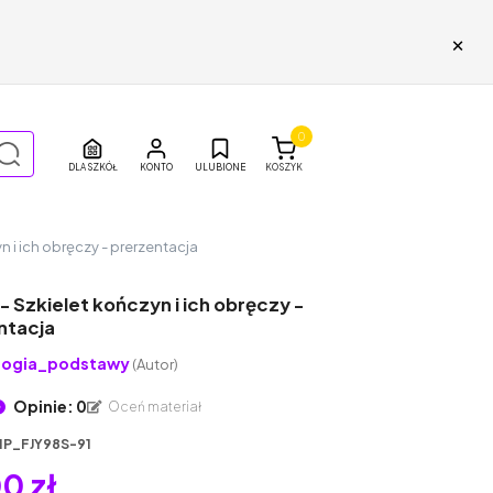
×
0
DLA SZKÓŁ
ULUBIONE
KOSZYK
yn i ich obręczy - prerzentacja
 - Szkielet kończyn i ich obręczy -
ntacja
logia_podstawy
(Autor)
Opinie: 0
Oceń materiał
1P_FJY98S-91
0 zł