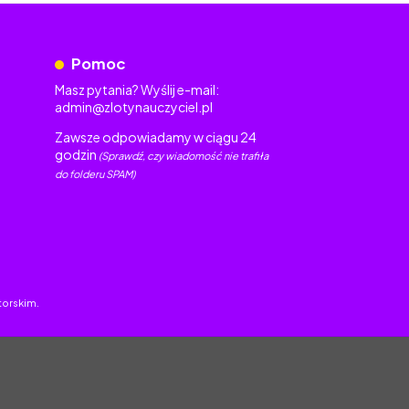
Pomoc
Masz pytania? Wyślij e-mail:
admin@zlotynauczyciel.pl
Zawsze odpowiadamy w ciągu 24
godzin
(Sprawdź, czy wiadomość nie trafiła
do folderu SPAM)
torskim.