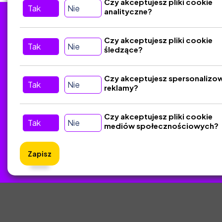
Czy akceptujesz pliki cookie
Tak
Nie
analityczne?
Tu nas znajdziesz
D
Czy akceptujesz pliki cookie
Tak
Nie
śledzące?
Kontakt
Śledź nas w Social Media
Czy akceptujesz spersonalizo
Tak
Nie
reklamy?
Czy akceptujesz pliki cookie
Tak
Nie
mediów społecznościowych?
Zapisz
ZlotyNa