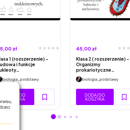
5,00 zł
45,00 zł
lasa 1 (rozszerzenie) -
Klasa 2 ( rozszerzenie) -
udowa i funkcje
Organizmy
ukleoty…
prokariotyczne…
biologia_podstawy
biologia_podstawy
DODAJ DO
DODAJ DO
KOSZYKA
KOSZYKA
erwisu,
adzasz.