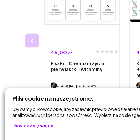
45,00 zł
4
awa) -
Fiszki - Chemizm życia-
K
płci.
pierwiastki i witaminy
B
n
stawy
biologia_podstawy
Pliki cookie na naszej stronie.
DODAJ DO
KOSZYKA
Używamy plików cookie, aby zapewnić prawidłowe działanie s
analizować ruch i personalizować treści. Wybierz, na co się zg
Dowiedz się więcej