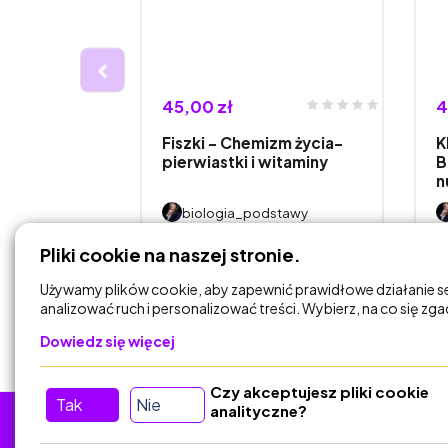
45,00 zł
4
awa) -
Fiszki - Chemizm życia-
K
płci.
pierwiastki i witaminy
B
n
stawy
biologia_podstawy
Pliki cookie na naszej stronie.
DODAJ DO
KOSZYKA
Używamy plików cookie, aby zapewnić prawidłowe działanie s
analizować ruch i personalizować treści. Wybierz, na co się zg
Dowiedz się więcej
Czy akceptujesz pliki cookie
Tak
Nie
analityczne?