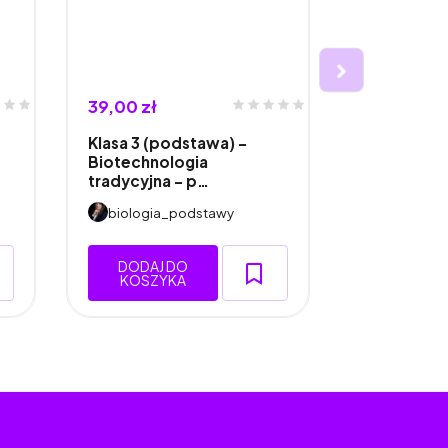
39,00 zł
45,00 zł
Klasa 3 (podstawa) -
Klasa 1 (ro
Biotechnologia
Oddychani
tradycyjna - p…
Odd…
biologia_podstawy
biologia
DODAJ DO
DODAJ 
KOSZYKA
KOSZY