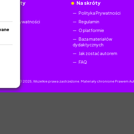
okumenty
Na skróty
Regulamin
Polityka Prywatności
Polityka Prywatności
Regulamin
wane
O platformie
Baza materiałów
dydaktycznych
Jak zostać autorem
FAQ
uczyciel.pl © 2025, Wszelkie prawa zastrzeżone. Materiały chronione Prawem Au