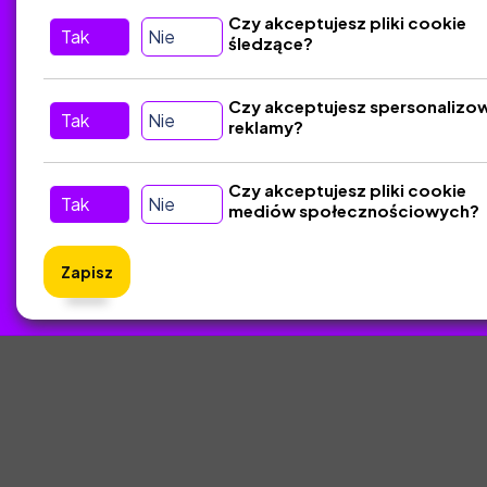
Tu nas znajdziesz
D
Czy akceptujesz pliki cookie
Tak
Nie
śledzące?
Kontakt
Śledź nas w Social Media
Czy akceptujesz spersonalizo
Tak
Nie
reklamy?
Czy akceptujesz pliki cookie
Tak
Nie
mediów społecznościowych?
Zapisz
ZlotyNa