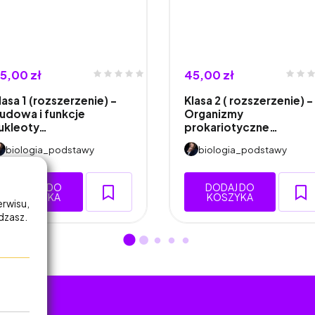
5,00 zł
45,00 zł
lasa 1 (rozszerzenie) -
Klasa 2 ( rozszerzenie) -
udowa i funkcje
Organizmy
ukleoty…
prokariotyczne…
biologia_podstawy
biologia_podstawy
DODAJ DO
DODAJ DO
KOSZYKA
KOSZYKA
erwisu,
adzasz.