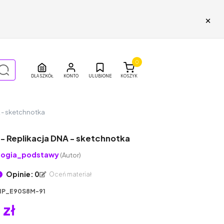
×
0
DLA SZKÓŁ
ULUBIONE
KOSZYK
A - sketchnotka
 - Replikacja DNA - sketchnotka
logia_podstawy
(Autor)
Opinie: 0
Oceń materiał
1P_E90S8M-91
 zł