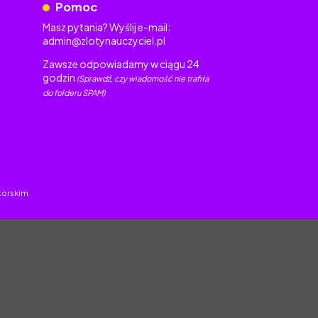
Pomoc
Masz pytania? Wyślij e-mail:
admin@zlotynauczyciel.pl
Zawsze odpowiadamy w ciągu 24
godzin
(Sprawdź, czy wiadomość nie trafiła
do folderu SPAM)
torskim.