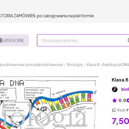
HISTORIA ZAMÓWIEŃ, po zalogowaniu na platformie.
KATEGORIE
a podstawowa i ponadpodstawowa
/
Biologia
/
Klasa 8 - Replikacja DN
Klasa 8
bio
0.0
Kod:
9
7,50