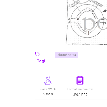
sketchnotka
Tagi
Klasa / Wiek
Format materiałów
Klasa 8
.jpg / .jpeg