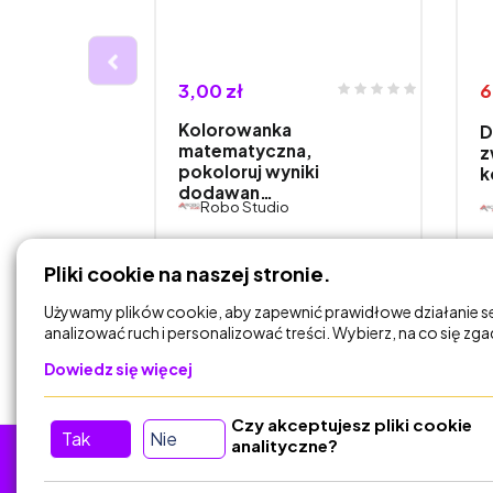
3,00 zł
6
Kolorowanka
D
wanki,
matematyczna,
z
pokoloruj wyniki
k
…
dodawan…
Robo Studio
DODAJ DO
Pliki cookie na naszej stronie.
KOSZYKA
Używamy plików cookie, aby zapewnić prawidłowe działanie s
analizować ruch i personalizować treści. Wybierz, na co się zg
Dowiedz się więcej
Czy akceptujesz pliki cookie
Tak
Nie
analityczne?