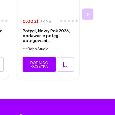
0,00 zł
9,00 zł
6,00 zł
15,
ie
Potęgi, Nowy Rok 2026,
Kolorowan
dodawanie potęg,
matematyc
potęgowani…
świąteczn
Robo Studio
Robo Stu
DODAJ DO
DODAJ 
KOSZYKA
KOSZY