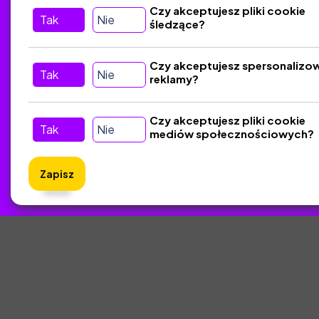
Tu nas znajdziesz
D
Czy akceptujesz pliki cookie
Tak
Nie
śledzące?
Kontakt
Śledź nas w Social Media
Czy akceptujesz spersonalizo
Tak
Nie
reklamy?
Czy akceptujesz pliki cookie
Tak
Nie
mediów społecznościowych?
Zapisz
ZlotyNa