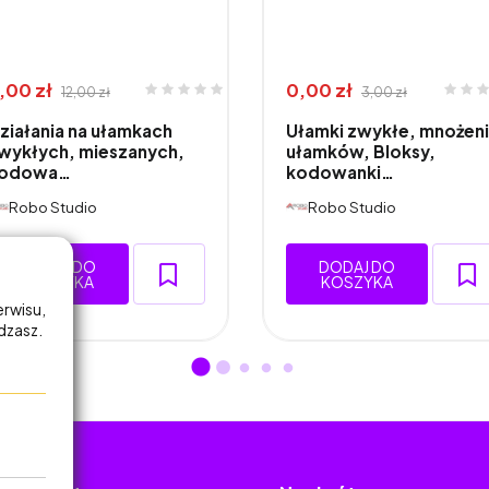
,00 zł
0,00 zł
12,00 zł
3,00 zł
ziałania na ułamkach
Ułamki zwykłe, mnożen
wykłych, mieszanych,
ułamków, Bloksy,
odowa…
kodowanki…
Robo Studio
Robo Studio
DODAJ DO
DODAJ DO
KOSZYKA
KOSZYKA
erwisu,
adzasz.