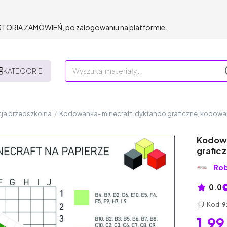
HISTORIA ZAMÓWIEŃ, po zalogowaniu na platformie.
KATEGORIE
ja przedszkolna
/
Kodowanka- minecraft, dyktando graficzne, kodowa
Kodowa
grafic
Rob
0.0
Kod:
9
1,99