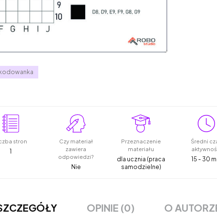
kodowanka
czba stron
Czy materiał
Przeznaczenie
Średni cz
zawiera
materiału
aktywnoś
1
odpowiedzi?
dla ucznia (praca
15 - 30 m
Nie
samodzielne)
OPINIE (0)
O AUTORZ
SZCZEGÓŁY