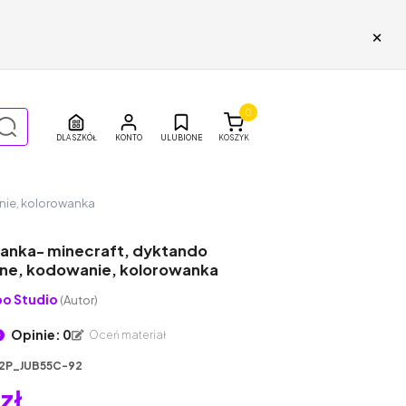
×
0
DLA SZKÓŁ
ULUBIONE
KOSZYK
nie, kolorowanka
nka- minecraft, dyktando
zne, kodowanie, kolorowanka
o Studio
(Autor)
Opinie: 0
Oceń materiał
2P_JUB55C-92
 zł