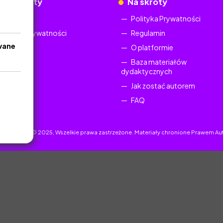
okumenty
Na skróty
Regulamin
Polityka Prywatności
Polityka Prywatności
Regulamin
wane
O platformie
Baza materiałów
dydaktycznych
Jak zostać autorem
FAQ
uczyciel.pl © 2025, Wszelkie prawa zastrzeżone. Materiały chronione Prawem Au