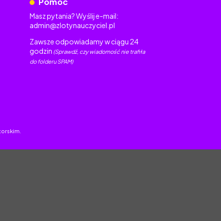
Pomoc
Masz pytania? Wyślij e-mail:
admin@zlotynauczyciel.pl
Zawsze odpowiadamy w ciągu 24
godzin
(Sprawdź, czy wiadomość nie trafiła
do folderu SPAM)
torskim.