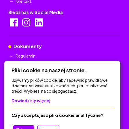
Kontakt
Śledź nas w Social Media
Dokumenty
Regulamin
Polityka Prywatności
Pliki cookie na naszej stronie.
Używamy plików cookie, aby zapewnić prawidłowe
działanie serwisu, analizować ruch i personalizować
treści. Wybierz, na co się zgadzasz.
Na skróty
Dowiedz się więcej
Polityka Prywatności
Regulamin
Czy akceptujesz pliki cookie analityczne?
O platformie
Baza materiałów dydaktycznych