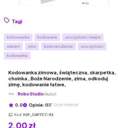
Tagi
kolorowanka
kodowanie
uroczystości i święta
adwent
zima
boże narodzenie
uroczystości
kodowanka
Kodowanka zimowa, świąteczna, skarpetka,
choinka , Boże Narodzenie, zima, odkoduj
zimę, kodowanie łatwe,
Robo Studio
(Autor)
0.0
Opinie: 0
Oceń materiał
Kod:
92P_CAP7CT-92
2,00 zł