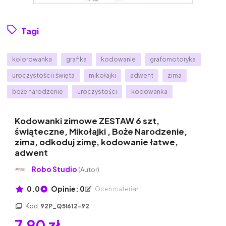
Tagi
kolorowanka
grafika
kodowanie
grafomotoryka
uroczystości i święta
mikołajki
adwent
zima
boże narodzenie
uroczystości
kodowanka
Kodowanki zimowe ZESTAW 6 szt,
świąteczne, Mikołajki , Boże Narodzenie,
zima, odkoduj zimę, kodowanie łatwe,
adwent
Robo Studio
(Autor)
0.0
Opinie: 0
Oceń materiał
Kod:
92P_Q5I612-92
7,90 zł