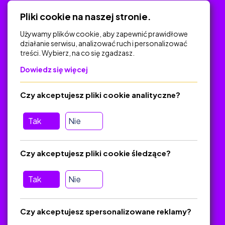
Polityka Prywatności
Pliki cookie na naszej stronie.
Używamy plików cookie, aby zapewnić prawidłowe
działanie serwisu, analizować ruch i personalizować
treści. Wybierz, na co się zgadzasz.
Na skróty
Dowiedz się więcej
Polityka Prywatności
Regulamin
Czy akceptujesz pliki cookie analityczne?
O platformie
Baza materiałów dydaktycznych
Tak
Nie
Jak zostać autorem
FAQ
Czy akceptujesz pliki cookie śledzące?
Tak
Nie
Pomoc
Masz pytania? Wyślij e-mail:
admin@zlotynauczyciel.pl
Czy akceptujesz spersonalizowane reklamy?
Zawsze odpowiadamy w ciągu 24 godzin
(Sprawdź, czy