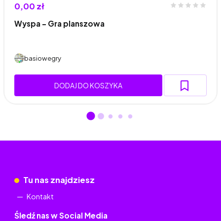
0,00 zł
Wyspa – Gra planszowa
basiowegry
DODAJ DO KOSZYKA
Tu nas znajdziesz
Kontakt
Śledź nas w Social Media