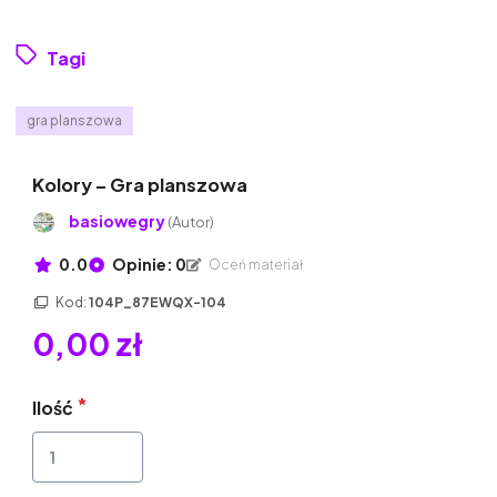
Tagi
gra planszowa
Kolory – Gra planszowa
basiowegry
(Autor)
0.0
Opinie: 0
Oceń materiał
Kod:
104P_87EWQX-104
0,00 zł
Ilość