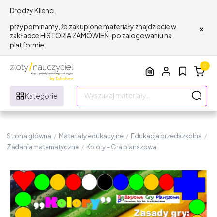
Drodzy Klienci,
×
przypominamy, że zakupione materiały znajdziecie w
zakładce HISTORIA ZAMÓWIEŃ, po zalogowaniu na
platformie.
0
Kategorie
Strona główna
/
Materiały edukacyjne
/
Edukacja przedszkolna
/
Zadania matematyczne
/
Kolory – Gra planszowa