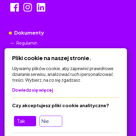
Dokumenty
Regulamin
Polityka Prywatności
Pliki cookie na naszej stronie.
Używamy plików cookie, aby zapewnić prawidłowe
działanie serwisu, analizować ruch i personalizować
treści. Wybierz, na co się zgadzasz.
Na skróty
Dowiedz się więcej
Polityka Prywatności
Regulamin
Czy akceptujesz pliki cookie analityczne?
O platformie
Baza materiałów dydaktycznych
Tak
Nie
Jak zostać autorem
FAQ