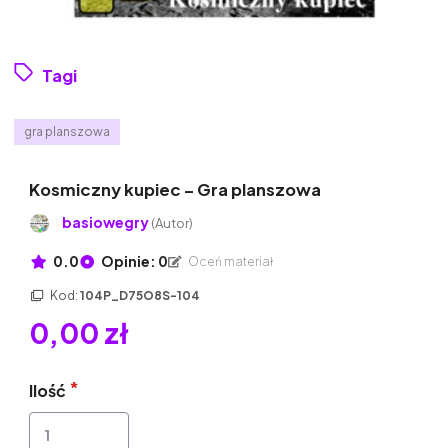
Tagi
gra planszowa
Kosmiczny kupiec – Gra planszowa
basiowegry
(Autor)
0.0
Opinie: 0
Oceń materiał
Kod:
104P_D75O8S-104
0,00 zł
Ilość