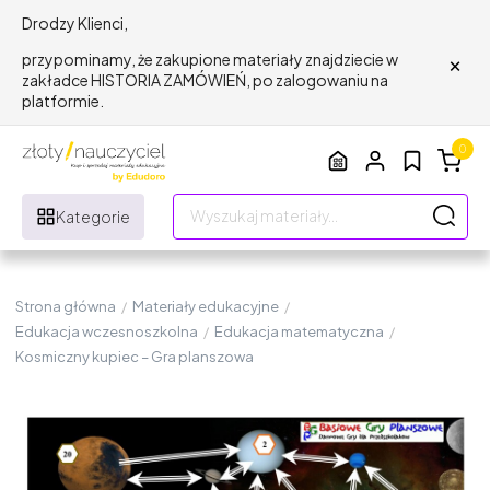
Drodzy Klienci,
×
przypominamy, że zakupione materiały znajdziecie w
zakładce HISTORIA ZAMÓWIEŃ, po zalogowaniu na
platformie.
0
Kategorie
Strona główna
/
Materiały edukacyjne
/
Edukacja wczesnoszkolna
/
Edukacja matematyczna
/
Kosmiczny kupiec – Gra planszowa