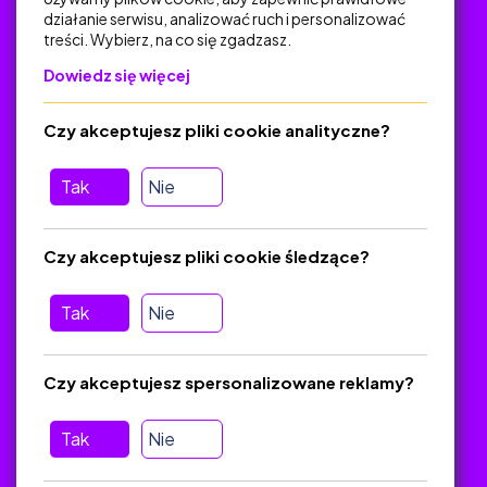
działanie serwisu, analizować ruch i personalizować
treści. Wybierz, na co się zgadzasz.
Na skróty
Dowiedz się więcej
Polityka Prywatności
Regulamin
Czy akceptujesz pliki cookie analityczne?
O platformie
Baza materiałów dydaktycznych
Tak
Nie
Jak zostać autorem
FAQ
Czy akceptujesz pliki cookie śledzące?
Tak
Nie
Pomoc
Masz pytania? Wyślij e-mail:
admin@zlotynauczyciel.pl
Czy akceptujesz spersonalizowane reklamy?
Zawsze odpowiadamy w ciągu 24 godzin
(Sprawdź, czy
wiadomość nie trafiła do folderu SPAM)
Tak
Nie