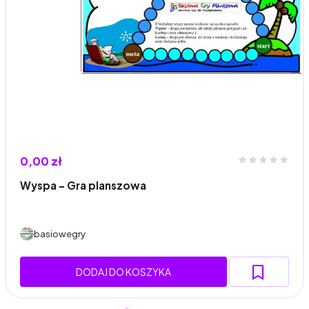
0,00 zł
Wyspa – Gra planszowa
basiowegry
DODAJ DO KOSZYKA