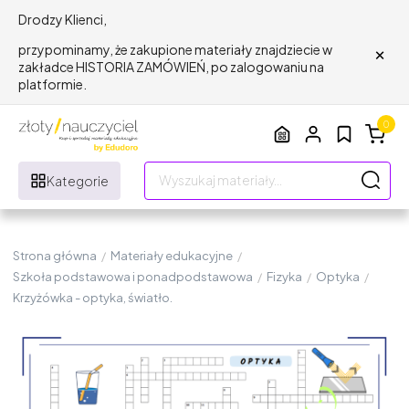
Drodzy Klienci,
×
przypominamy, że zakupione materiały znajdziecie w
zakładce HISTORIA ZAMÓWIEŃ, po zalogowaniu na
platformie.
0
Kategorie
Strona główna
/
Materiały edukacyjne
/
Szkoła podstawowa i ponadpodstawowa
/
Fizyka
/
Optyka
/
Krzyżówka - optyka, światło.