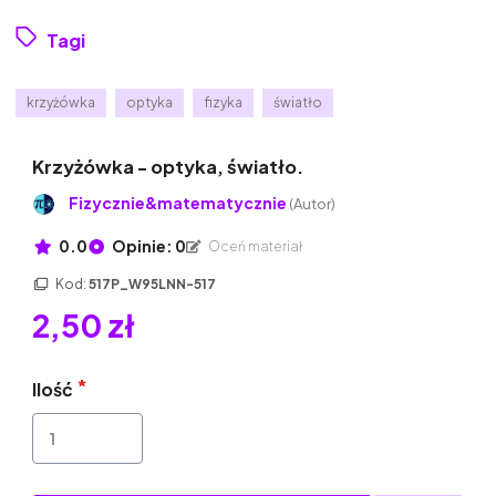
Tagi
krzyżówka
optyka
fizyka
światło
Krzyżówka - optyka, światło.
Fizycznie&matematycznie
(Autor)
0.0
Opinie: 0
Oceń materiał
Kod:
517P_W95LNN-517
2,50 zł
Ilość