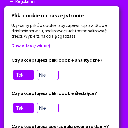
Regulamin
Polityka Prywatności
Pliki cookie na naszej stronie.
Używamy plików cookie, aby zapewnić prawidłowe
działanie serwisu, analizować ruch i personalizować
treści. Wybierz, na co się zgadzasz.
Na skróty
Dowiedz się więcej
Polityka Prywatności
Regulamin
Czy akceptujesz pliki cookie analityczne?
O platformie
Baza materiałów dydaktycznych
Tak
Nie
Jak zostać autorem
FAQ
Czy akceptujesz pliki cookie śledzące?
Tak
Nie
Pomoc
Masz pytania? Wyślij e-mail:
admin@zlotynauczyciel.pl
Czy akceptujesz spersonalizowane reklamy?