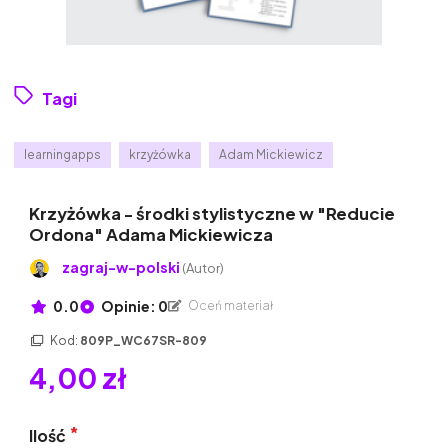
Tagi
learningapps
krzyżówka
Adam Mickiewicz
Krzyżówka - środki stylistyczne w "Reducie
Ordona" Adama Mickiewicza
zagraj-w-polski
(Autor)
0.0
Opinie: 0
Oceń materiał
Kod:
809P_WC67SR-809
4,00 zł
Ilość