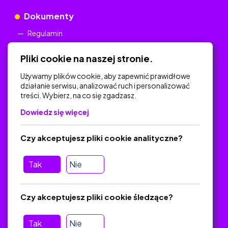
Dokumenty
Regulamin
Polityka Prywatności
Pliki cookie na naszej stronie.
Używamy plików cookie, aby zapewnić prawidłowe
działanie serwisu, analizować ruch i personalizować
treści. Wybierz, na co się zgadzasz.
Na skróty
Dowiedz się więcej
Polityka Prywatności
Regulamin
Czy akceptujesz pliki cookie analityczne?
O platformie
Baza materiałów dydaktycznych
Tak
Nie
Jak zostać autorem
FAQ
Czy akceptujesz pliki cookie śledzące?
Tak
Nie