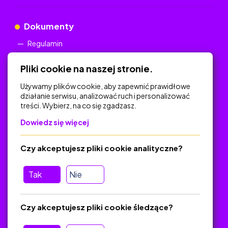
Dokumenty
Regulamin
Polityka Prywatności
Pliki cookie na naszej stronie.
Używamy plików cookie, aby zapewnić prawidłowe
działanie serwisu, analizować ruch i personalizować
treści. Wybierz, na co się zgadzasz.
Na skróty
Dowiedz się więcej
Polityka Prywatności
Regulamin
Czy akceptujesz pliki cookie analityczne?
O platformie
Baza materiałów dydaktycznych
Tak
Nie
Jak zostać autorem
FAQ
Czy akceptujesz pliki cookie śledzące?