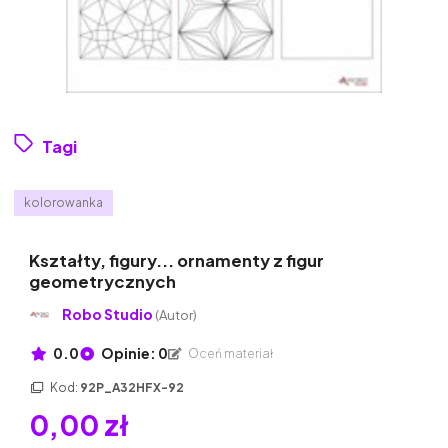
Tagi
kolorowanka
Kształty, figury... ornamenty z figur
geometrycznych
Robo Studio
(Autor)
0.0
Opinie: 0
Oceń materiał
Kod:
92P_A32HFX-92
0,00 zł