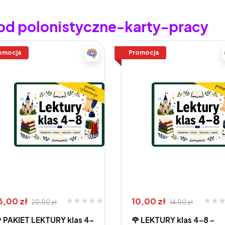
 od polonistyczne-karty-pracy
omocja
Promocja
6,00 zł
10,00 zł
20,00 zł
14,00 zł
 PAKIET LEKTURY klas 4–
🌹 LEKTURY klas 4–8 -