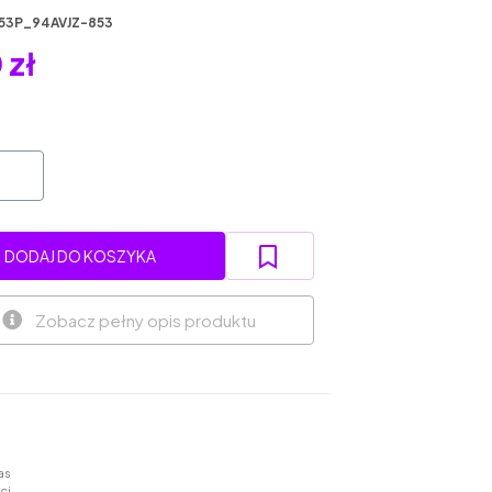
53P_94AVJZ-853
 zł
DODAJ DO KOSZYKA
Zobacz pełny opis produktu
as
ci