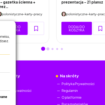
 – gazetka ścienna +
prezentacja - 21 plansz
rez…
polonistyczne-karty-pracy
polonistyczne-karty-prac
DODAJ DO
DODAJ DO
KOSZYKA
KOSZYKA
erwisu,
adzasz.
okumenty
Na skróty
Regulamin
Polityka Prywatności
Polityka Prywatności
Regulamin
wane
O platformie
Baza materiałów