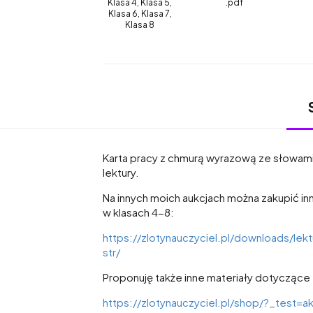
Klasa 4, Klasa 5,
.pdf
Klasa 6, Klasa 7,
Klasa 8
Karta pracy z chmurą wyrazową ze słowami 
lektury.
Na innych moich aukcjach można zakupić 
w klasach 4-8:
https://zlotynauczyciel.pl/downloads/l
str/
Proponuję także inne materiały dotyczące t
https://zlotynauczyciel.pl/shop/?_tes