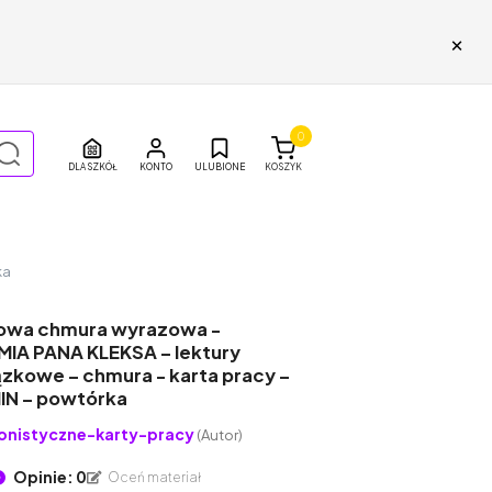
×
0
DLA SZKÓŁ
ULUBIONE
KOSZYK
ka
owa chmura wyrazowa -
IA PANA KLEKSA – lektury
zkowe – chmura - karta pracy –
N – powtórka
onistyczne-karty-pracy
(Autor)
Opinie: 0
Oceń materiał