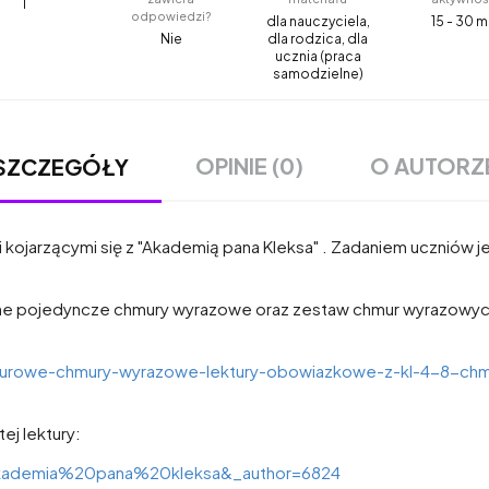
1
odpowiedzi?
dla nauczyciela,
15 - 30 m
Nie
dla rodzica, dla
ucznia (praca
samodzielne)
OPINIE (0)
O AUTORZ
SZCZEGÓŁY
kojarzącymi się z "Akademią pana Kleksa" . Zadaniem uczniów jes
inne pojedyncze chmury wyrazowe oraz zestaw chmur wyrazowyc
ekturowe-chmury-wyrazowe-lektury-obowiazkowe-z-kl-4-8-ch
ej lektury:
t=akademia%20pana%20kleksa&_author=6824