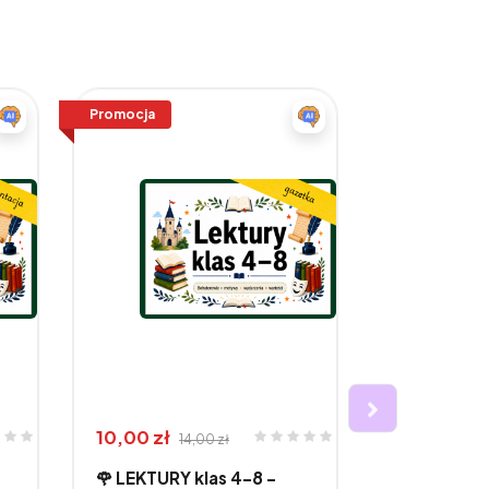
Promocja
Promocja
10,00 zł
26,00 zł
14,00 zł
3
🌹 LEKTURY klas 4–8 –
🌹 LEKTUR