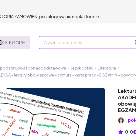
HISTORIA ZAMÓWIEŃ, po zalogowaniu na platformie.
KATEGORIE
a podstawowa i ponadpodstawowa
/
Język polski
/
Literatura
/
KSA – lektury obowiązkowe – chmura - karta pracy – EGZAMIN – powtór
Lektur
AKADEM
obowią
EGZAMI
pol
0.0