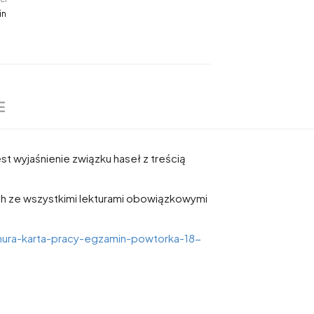
in
E
t wyjaśnienie związku haseł z treścią
h ze wszystkimi lekturami obowiązkowymi
mura-karta-pracy-egzamin-powtorka-18-