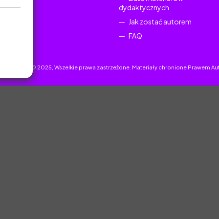
dydaktycznych
Jak zostać autorem
FAQ
uczyciel.pl © 2025, Wszelkie prawa zastrzeżone. Materiały chronione Prawem Au