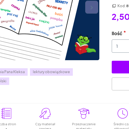
Kod:
8
2,50
Ilość
a Pana Kleksa
lektury obowiązkowe
lski
czba stron
Czy materiał
Przeznaczenie
Średni cz
zawiera
materiału
aktywnoś