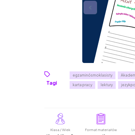
egzaminósmoklasisty
Akademi
Tagi
karta pracy
lektury
jezykpo
Klasa / Wiek
Format materiałów
Li