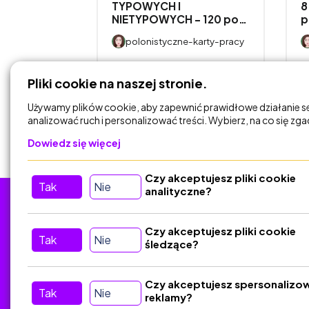
WANIA
TYPOWYCH I
8
NIETYPOWYCH – 120 po…
p
CH W
polonistyczne-karty-pracy
-karty-pracy
DODAJ DO
Pliki cookie na naszej stronie.
KOSZYKA
Używamy plików cookie, aby zapewnić prawidłowe działanie s
analizować ruch i personalizować treści. Wybierz, na co się zg
Dowiedz się więcej
Czy akceptujesz pliki cookie
Tak
Nie
analityczne?
Tu nas znajdziesz
D
Czy akceptujesz pliki cookie
Tak
Nie
śledzące?
Kontakt
Śledź nas w Social Media
Czy akceptujesz spersonalizo
Tak
Nie
reklamy?