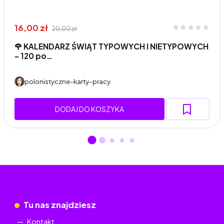
16,00 zł
20,00 zł
🌹 KALENDARZ ŚWIĄT TYPOWYCH I NIETYPOWYCH
– 120 po…
polonistyczne-karty-pracy
DODAJ DO KOSZYKA
Tu nas znajdziesz
Kontakt