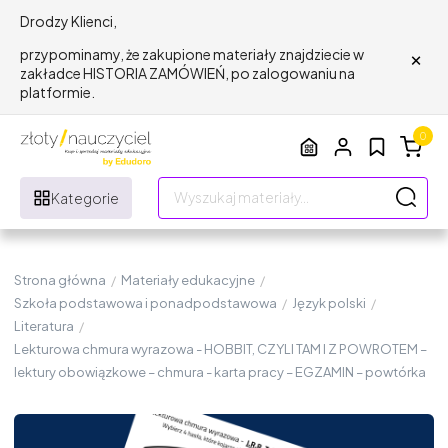
Drodzy Klienci,
×
przypominamy, że zakupione materiały znajdziecie w
zakładce HISTORIA ZAMÓWIEŃ, po zalogowaniu na
platformie.
0
Kategorie
Strona główna
/
Materiały edukacyjne
/
Szkoła podstawowa i ponadpodstawowa
/
Język polski
/
Literatura
/
Lekturowa chmura wyrazowa - HOBBIT, CZYLI TAM I Z POWROTEM –
lektury obowiązkowe – chmura - karta pracy – EGZAMIN – powtórka