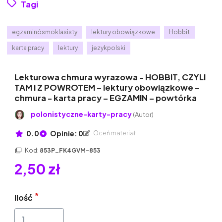
Tagi
egzaminósmoklasisty
lektury obowiązkowe
Hobbit
karta pracy
lektury
jezykpolski
Lekturowa chmura wyrazowa - HOBBIT, CZYLI
TAM I Z POWROTEM – lektury obowiązkowe –
chmura - karta pracy – EGZAMIN – powtórka
polonistyczne-karty-pracy
(Autor)
0.0
Opinie: 0
Oceń materiał
Kod:
853P_FK4GVM-853
2,50 zł
Ilość