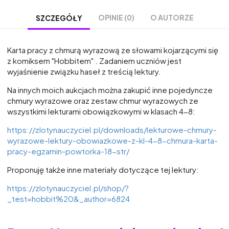
OPINIE (0)
O AUTORZE
SZCZEGÓŁY
Karta pracy z chmurą wyrazową ze słowami kojarzącymi się
z komiksem "Hobbitem" . Zadaniem uczniów jest
wyjaśnienie związku haseł z treścią lektury.
Na innych moich aukcjach można zakupić inne pojedyncze
chmury wyrazowe oraz zestaw chmur wyrazowych ze
wszystkimi lekturami obowiązkowymi w klasach 4-8:
https://zlotynauczyciel.pl/downloads/lekturowe-chmury-
wyrazowe-lektury-obowiazkowe-z-kl-4-8-chmura-karta-
pracy-egzamin-powtorka-18-str/
Proponuję także inne materiały dotyczące tej lektury:
https://zlotynauczyciel.pl/shop/?
_test=hobbit%20&_author=6824