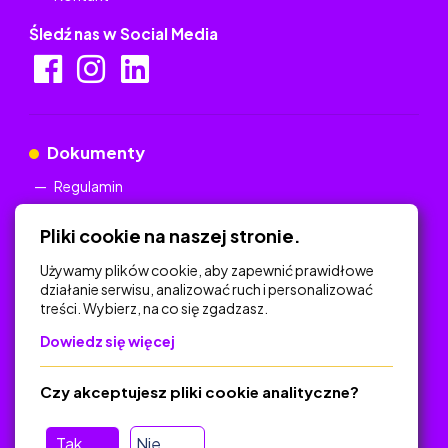
Śledź nas w Social Media
Dokumenty
Regulamin
Polityka Prywatności
Pliki cookie na naszej stronie.
Używamy plików cookie, aby zapewnić prawidłowe
działanie serwisu, analizować ruch i personalizować
treści. Wybierz, na co się zgadzasz.
Na skróty
Dowiedz się więcej
Polityka Prywatności
Regulamin
Czy akceptujesz pliki cookie analityczne?
O platformie
Baza materiałów dydaktycznych
Tak
Nie