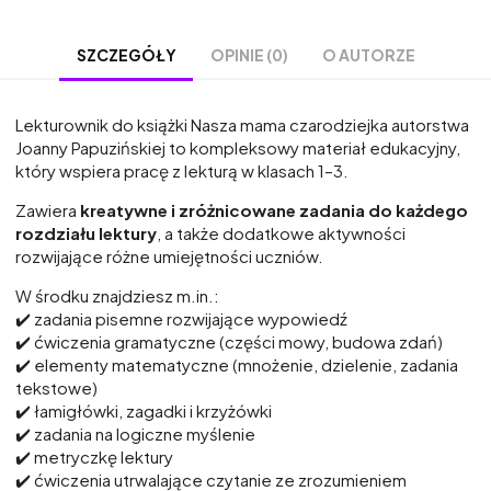
OPINIE (0)
O AUTORZE
SZCZEGÓŁY
Lekturownik do książki Nasza mama czarodziejka autorstwa
Joanny Papuzińskiej to kompleksowy materiał edukacyjny,
który wspiera pracę z lekturą w klasach 1–3.
Zawiera
kreatywne i zróżnicowane zadania do każdego
rozdziału lektury
, a także dodatkowe aktywności
rozwijające różne umiejętności uczniów.
W środku znajdziesz m.in.:
✔️ zadania pisemne rozwijające wypowiedź
✔️ ćwiczenia gramatyczne (części mowy, budowa zdań)
✔️ elementy matematyczne (mnożenie, dzielenie, zadania
tekstowe)
✔️ łamigłówki, zagadki i krzyżówki
✔️ zadania na logiczne myślenie
✔️ metryczkę lektury
✔️ ćwiczenia utrwalające czytanie ze zrozumieniem