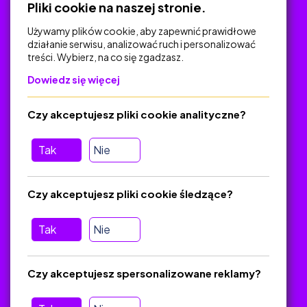
Pliki cookie na naszej stronie.
Używamy plików cookie, aby zapewnić prawidłowe
działanie serwisu, analizować ruch i personalizować
treści. Wybierz, na co się zgadzasz.
Na skróty
Dowiedz się więcej
Polityka Prywatności
Regulamin
Czy akceptujesz pliki cookie analityczne?
O platformie
Baza materiałów dydaktycznych
Tak
Nie
Jak zostać autorem
FAQ
Czy akceptujesz pliki cookie śledzące?
Tak
Nie
Pomoc
Masz pytania? Wyślij e-mail:
admin@zlotynauczyciel.pl
Czy akceptujesz spersonalizowane reklamy?
Zawsze odpowiadamy w ciągu 24 godzin
(Sprawdź, czy
wiadomość nie trafiła do folderu SPAM)