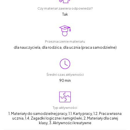
Czy materiał zawiera odpowiedzi?
Tak
Przeznaczenie materiału
dla nauczyciela, dla rodzica, dla ucznia (praca samodzielne)
Średni czas aktywności
90 min
Typ aktywności
1. Materiały do samodzielnej pracy, 1.1. Karty pracy, 1.2. Praca własna
ucznia, 1.4. Zagadki logiczne i łamigłówki, 2. Materiały dla całej
klasy, 3. Aktywności kreatywne