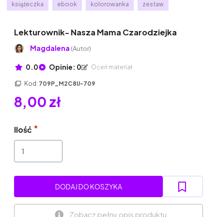
książeczka
ebook
kolorowanka
zestaw
Lekturownik- Nasza Mama Czarodziejka
Magdalena
(Autor)
0.0
Opinie: 0
Oceń materiał
Kod:
709P_M2C8IJ-709
8,00 zł
Ilość
DODAJ DO KOSZYKA
Zobacz pełny opis produktu