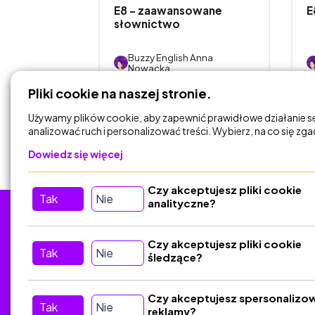
T/PASSÉ
E8 - zaawansowane
E
ARFAIT/FUTUR
słownictwo
 Anna
Buzzy English Anna
Nowacka
Pliki cookie na naszej stronie.
DODAJ DO
KOSZYKA
Używamy plików cookie, aby zapewnić prawidłowe działanie s
analizować ruch i personalizować treści. Wybierz, na co się zg
Dowiedz się więcej
Czy akceptujesz pliki cookie
Tak
Nie
analityczne?
Tu nas znajdziesz
D
Czy akceptujesz pliki cookie
Tak
Nie
śledzące?
Kontakt
Śledź nas w Social Media
Czy akceptujesz spersonalizo
Tak
Nie
reklamy?