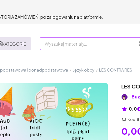
HISTORIA ZAMÓWIEŃ, po zalogowaniu na platformie.
KATEGORIE
a podstawowa i ponadpodstawowa
/
Język obcy
/
LES CONTRAIRES
LES C
Buz
0.0
Kod:
8
0,00