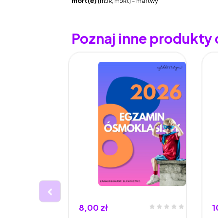
mort(e)
[mɔʀ, mɔʀt] - martwy
Poznaj inne produkty
8,00 zł
1