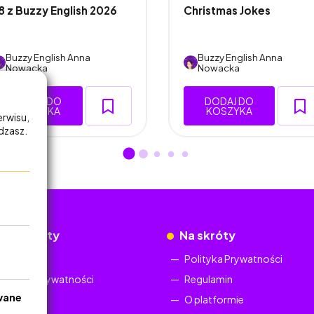
8 z Buzzy English 2026
Christmas Jokes
Buzzy English Anna
Buzzy English Anna
Nowacka
Nowacka
DODAJ DO
DODAJ DO
KOSZYKA
KOSZYKA
erwisu,
adzasz.
okumenty
Na skróty
Regulamin
Polityka Prywatności
Polityka Prywatności
Regulamin
wane
O platformie