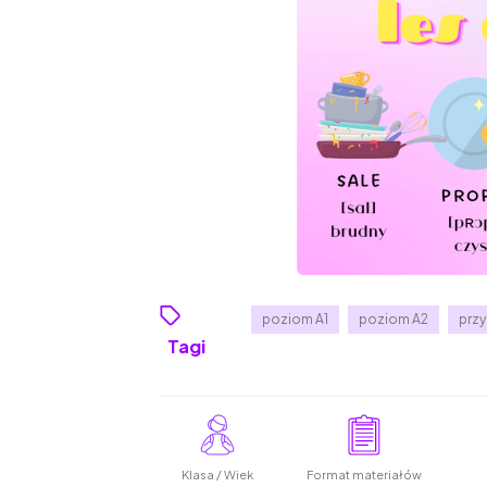
poziom A1
poziom A2
przy
Tagi
Klasa / Wiek
Format materiałów