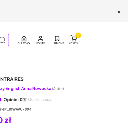
×
0
DLA SZKÓŁ
ULUBIONE
KOSZYK
ONTRAIRES
zy English Anna Nowacka
(Autor)
Opinie: 0
Oceń materiał
94P_I0WAVU-894
 zł