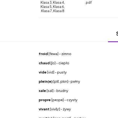
Klasa 3, Klasa 4,
.pdf
Klasa 5, Klasa 6,
Klasa 7, Klasa 8
froid
[fʀwa] - zimno
chaud
[ʃo] - ciepło
vide
[vid] - pusty
plein(e)
[plɛ̃, plɛn]- pełny
sale
[sal] - brudny
propre
[pʀɔpʀ]
- czysty
vivant
[vivɑ̃/] - żywy