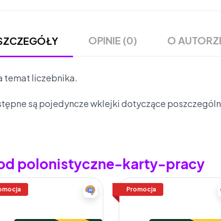
OPINIE (0)
O AUTORZ
SZCZEGÓŁY
 temat liczebnika.
tępne są pojedyncze wklejki dotyczące poszczególn
 od polonistyczne-karty-pracy
omocja
Promocja