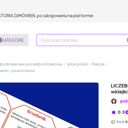
HISTORIA ZAMÓWIEŃ, po zalogowaniu na platformie.
KATEGORIE
a podstawowa i ponadpodstawowa
/
Język polski
/
Fleksja
/
gzamin – powtórzenie
LICZEB
wklejk
pol
0.0
Kod:
8