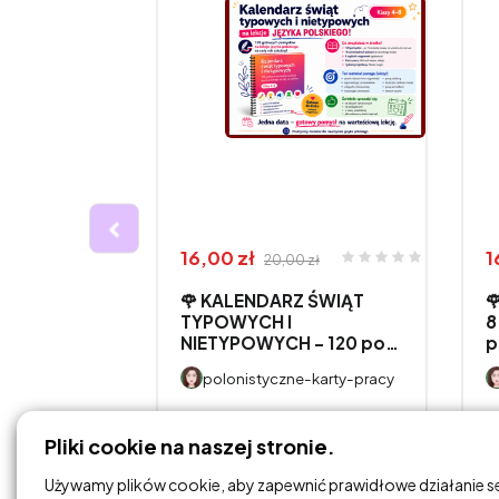
16,00 zł
1
20,00 zł
🌹 KALENDARZ ŚWIĄT

WANIA
TYPOWYCH I
8
NIETYPOWYCH – 120 po…
p
CH W
polonistyczne-karty-pracy
-karty-pracy
DODAJ DO
Pliki cookie na naszej stronie.
KOSZYKA
Używamy plików cookie, aby zapewnić prawidłowe działanie s