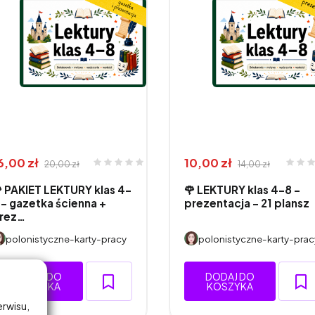
6,00 zł
10,00 zł
20,00 zł
14,00 zł
 PAKIET LEKTURY klas 4–
🌹 LEKTURY klas 4–8 -
 – gazetka ścienna +
prezentacja - 21 plansz
rez…
polonistyczne-karty-pracy
polonistyczne-karty-prac
DODAJ DO
DODAJ DO
KOSZYKA
KOSZYKA
erwisu,