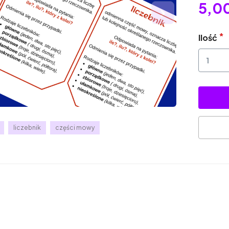
5,00
Ilość
liczebnik
części mowy