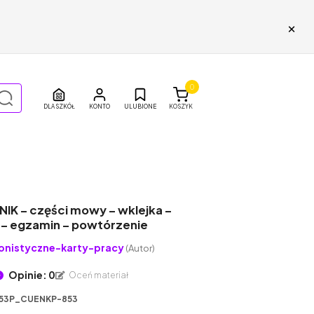
×
0
DLA SZKÓŁ
ULUBIONE
KOSZYK
NIK – części mowy – wklejka –
i – egzamin – powtórzenie
onistyczne-karty-pracy
(Autor)
Opinie: 0
Oceń materiał
53P_CUENKP-853