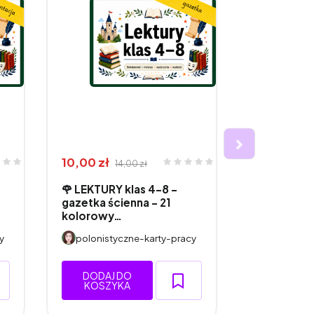
10,00 zł
26,00 zł
14,00 zł
3
🌹 LEKTURY klas 4–8 –
🌹 LEKTUR
gazetka ścienna - 21
- projekt 
kolorowy…
kla…
y
polonistyczne-karty-pracy
polonisty
DODAJ DO
DODAJ 
KOSZYKA
KOSZY