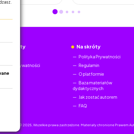
adzasz.
okumenty
Na skróty
Regulamin
Polityka Prywatności
Polityka Prywatności
Regulamin
wane
O platformie
Baza materiałów
dydaktycznych
Jak zostać autorem
FAQ
uczyciel.pl © 2025, Wszelkie prawa zastrzeżone. Materiały chronione Prawem Au