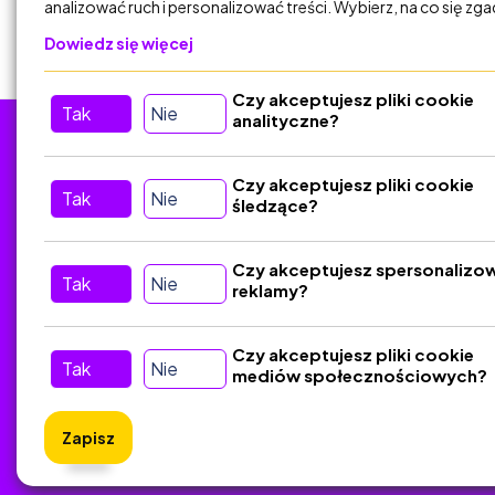
analizować ruch i personalizować treści. Wybierz, na co się zg
Dowiedz się więcej
Czy akceptujesz pliki cookie
Tak
Nie
analityczne?
Tu nas znajdziesz
D
Czy akceptujesz pliki cookie
Tak
Nie
śledzące?
Kontakt
Śledź nas w Social Media
Czy akceptujesz spersonalizo
Tak
Nie
reklamy?
Czy akceptujesz pliki cookie
Tak
Nie
mediów społecznościowych?
Zapisz
ZlotyNa