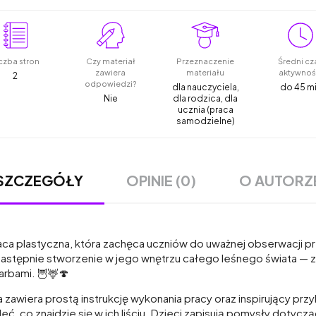
czba stron
Czy materiał
Przeznaczenie
Średni cz
zawiera
materiału
aktywnoś
2
odpowiedzi?
dla nauczyciela,
do 45 m
Nie
dla rodzica, dla
ucznia (praca
samodzielne)
OPINIE (0)
O AUTORZ
SZCZEGÓŁY
praca plastyczna, która zachęca uczniów do uważnej obserwacji 
 następnie stworzenie w jego wnętrzu całego leśnego świata — 
arbami. 🦉🦌🍄
 zawiera prostą instrukcję wykonania pracy oraz inspirujący przyk
 co znajdzie się w ich liściu. Dzieci zapisują pomysły dotyczące