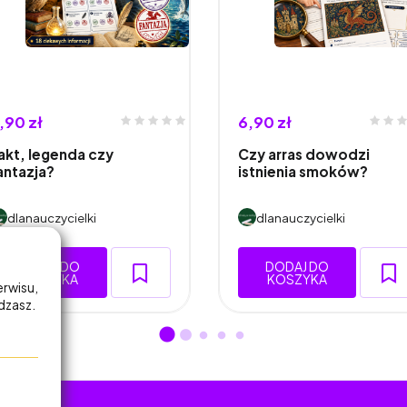
,90 zł
6,90 zł
akt, legenda czy
Czy arras dowodzi
antazja?
istnienia smoków?
dlanauczycielki
dlanauczycielki
DODAJ DO
DODAJ DO
KOSZYKA
KOSZYKA
erwisu,
adzasz.