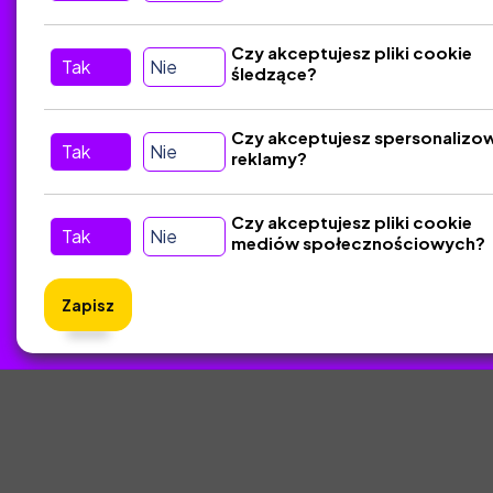
Tu nas znajdziesz
D
Czy akceptujesz pliki cookie
Tak
Nie
śledzące?
Kontakt
Śledź nas w Social Media
Czy akceptujesz spersonalizo
Tak
Nie
reklamy?
Czy akceptujesz pliki cookie
Tak
Nie
mediów społecznościowych?
Zapisz
ZlotyNa