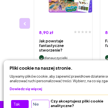
8,90 zł
8
dki
Jak powstaje
F
fantastyczne
f
stworzenie?
i
dlanauczycielki
Pliki cookie na naszej stronie.
DODAJ DO
KOSZYKA
Używamy plików cookie, aby zapewnić prawidłowe działanie s
analizować ruch i personalizować treści. Wybierz, na co się zg
Dowiedz się więcej
Czy akceptujesz pliki cookie
Tak
Nie
analityczne?