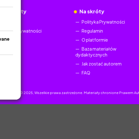
okumenty
Na skróty
Regulamin
Polityka Prywatności
Polityka Prywatności
Regulamin
wane
O platformie
Baza materiałów
dydaktycznych
Jak zostać autorem
FAQ
uczyciel.pl © 2025, Wszelkie prawa zastrzeżone. Materiały chronione Prawem Au