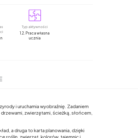
as
Typ aktywności
ci
1.2. Praca własna
in
ucznia
E
przyrody i uruchamia wyobraźnię. Zadaniem
z drzewami, zwierzętami, ścieżką, słońcem,
ład, a druga to karta planowania, dzięki
 roślin, zwierząt, kolorów, tajemnic i