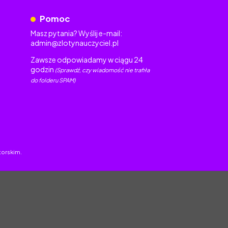
Pomoc
Masz pytania? Wyślij e-mail:
admin@zlotynauczyciel.pl
Zawsze odpowiadamy w ciągu 24
godzin
(Sprawdź, czy wiadomość nie trafiła
do folderu SPAM)
torskim.