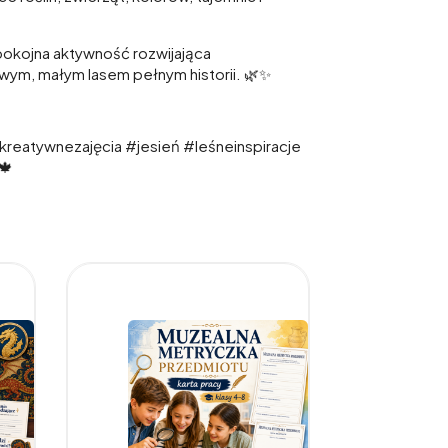
spokojna aktywność rozwijająca
wym, małym lasem pełnym historii. 🌿✨
reatywnezajęcia #jesień #leśneinspiracje
🍁