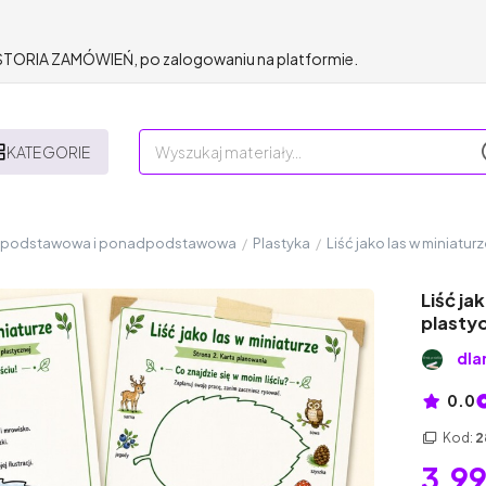
HISTORIA ZAMÓWIEŃ, po zalogowaniu na platformie.
KATEGORIE
a podstawowa i ponadpodstawowa
/
Plastyka
/
Liść jako las w miniatur
Liść ja
plasty
dla
0.0
Kod:
2
3,99