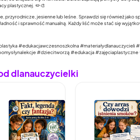
acy plastycznej. ✏️🎨
e, przyrodnicze, jesienne lub leśne. Sprawdzi się również jako 
adność i sprawność manualną. Każdy liść może stać się wyjątko
plastyka #edukacjawczesnoszkolna #materiałydlanauczycieli #k
pomysłynalekcje #dziecitworzą #edukacja #zajęciaplastyczne 
od dlanauczycielki