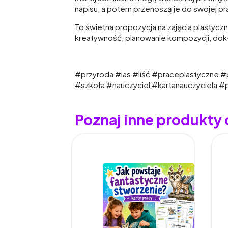
napisu, a potem przenoszą je do swojej pr
To świetna propozycja na zajęcia plastyczn
kreatywność, planowanie kompozycji, dokł
#przyroda #las #liść #praceplastyczne #
#szkoła #nauczyciel #kartanauczyciela #
Poznaj inne produkty 