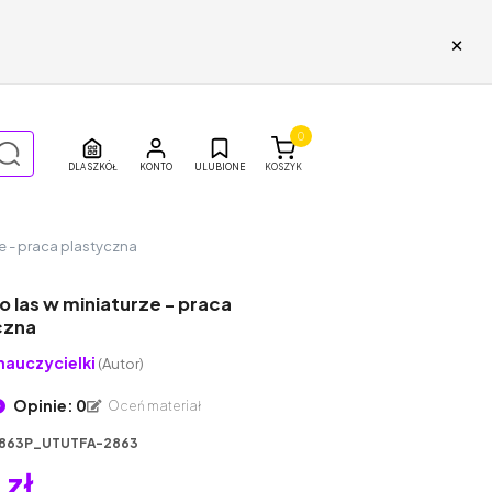
×
0
DLA SZKÓŁ
ULUBIONE
KOSZYK
ze - praca plastyczna
ko las w miniaturze - praca
czna
nauczycielki
(Autor)
Opinie: 0
Oceń materiał
863P_UTUTFA-2863
 zł