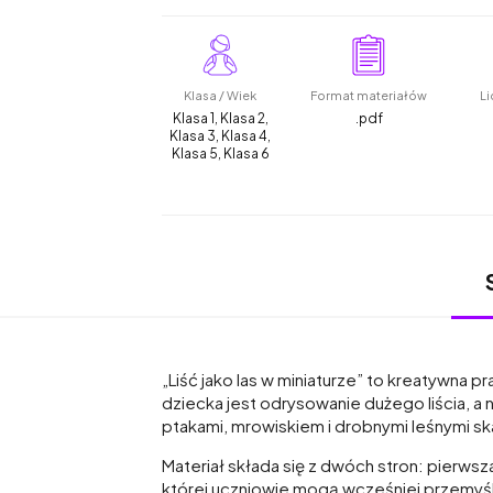
Klasa / Wiek
Format materiałów
Li
Klasa 1, Klasa 2,
.pdf
Klasa 3, Klasa 4,
Klasa 5, Klasa 6
„Liść jako las w miniaturze” to kreatywna 
dziecka jest odrysowanie dużego liścia, a
ptakami, mrowiskiem i drobnymi leśnymi sk
Materiał składa się z dwóch stron: pierwsza
której uczniowie mogą wcześniej przemyśleć,