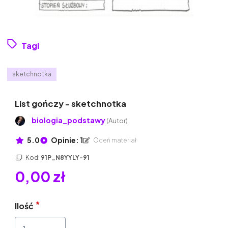
Tagi
sketchnotka
List gończy - sketchnotka
biologia_podstawy
(Autor)
5.0
Opinie: 1
Oceń materiał
Kod:
91P_N8YYLY-91
0,00 zł
Ilość