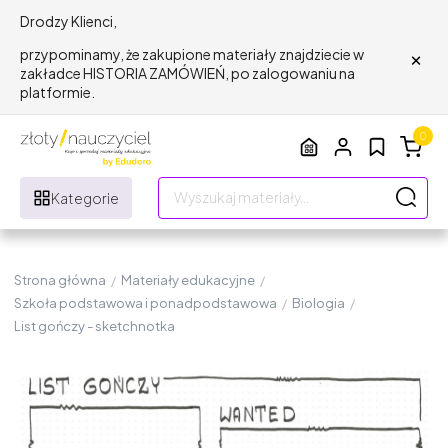
Drodzy Klienci,
×
przypominamy, że zakupione materiały znajdziecie w
zakładce HISTORIA ZAMÓWIEŃ, po zalogowaniu na
platformie.
0
Kategorie
Strona główna
/
Materiały edukacyjne
/
Szkoła podstawowa i ponadpodstawowa
/
Biologia
/
List gończy - sketchnotka