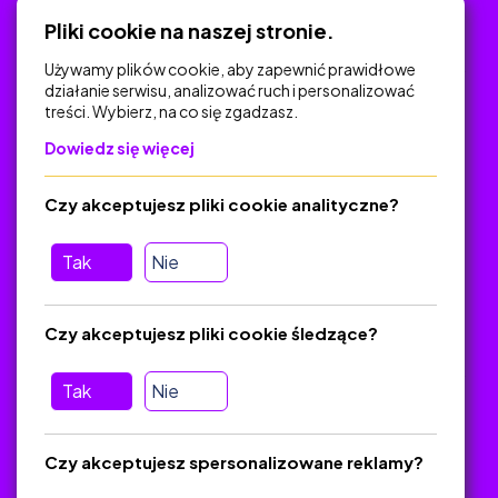
Polityka Prywatności
Pliki cookie na naszej stronie.
Używamy plików cookie, aby zapewnić prawidłowe
działanie serwisu, analizować ruch i personalizować
treści. Wybierz, na co się zgadzasz.
Na skróty
Dowiedz się więcej
Polityka Prywatności
Regulamin
Czy akceptujesz pliki cookie analityczne?
O platformie
Baza materiałów dydaktycznych
Tak
Nie
Jak zostać autorem
FAQ
Czy akceptujesz pliki cookie śledzące?
Tak
Nie
Pomoc
Masz pytania? Wyślij e-mail:
admin@zlotynauczyciel.pl
Czy akceptujesz spersonalizowane reklamy?
Zawsze odpowiadamy w ciągu 24 godzin
(Sprawdź, czy