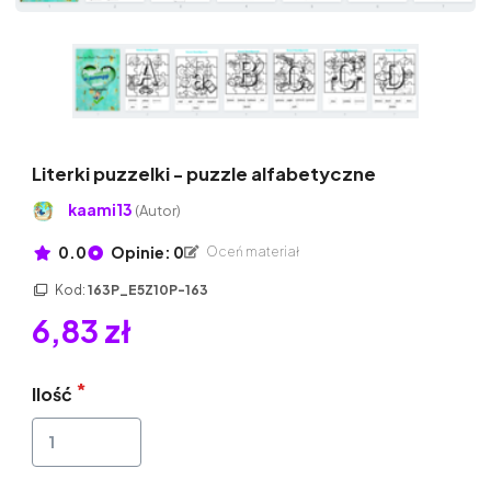
Literki puzzelki - puzzle alfabetyczne
kaami13
(Autor)
0.0
Opinie: 0
Oceń materiał
Kod:
163P_E5Z10P-163
6,83 zł
Ilość