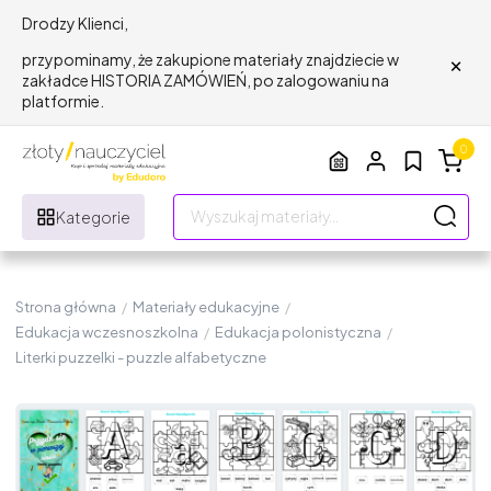
Drodzy Klienci,
×
przypominamy, że zakupione materiały znajdziecie w
zakładce HISTORIA ZAMÓWIEŃ, po zalogowaniu na
platformie.
0
Kategorie
Strona główna
/
Materiały edukacyjne
/
Edukacja wczesnoszkolna
/
Edukacja polonistyczna
/
Literki puzzelki - puzzle alfabetyczne