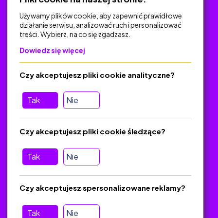
Używamy plików cookie, aby zapewnić prawidłowe
działanie serwisu, analizować ruch i personalizować
treści. Wybierz, na co się zgadzasz.
Na skróty
Dowiedz się więcej
Polityka Prywatności
Regulamin
Czy akceptujesz pliki cookie analityczne?
O platformie
Baza materiałów dydaktycznych
Tak
Nie
Jak zostać autorem
FAQ
Czy akceptujesz pliki cookie śledzące?
Tak
Nie
Pomoc
Masz pytania? Wyślij e-mail:
admin@zlotynauczyciel.pl
Czy akceptujesz spersonalizowane reklamy?
Zawsze odpowiadamy w ciągu 24 godzin
(Sprawdź, czy
wiadomość nie trafiła do folderu SPAM)
Tak
Nie