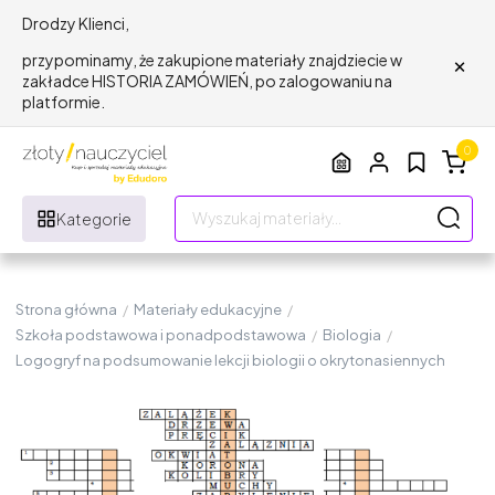
Drodzy Klienci,
×
przypominamy, że zakupione materiały znajdziecie w
zakładce HISTORIA ZAMÓWIEŃ, po zalogowaniu na
platformie.
0
Kategorie
Strona główna
/
Materiały edukacyjne
/
Szkoła podstawowa i ponadpodstawowa
/
Biologia
/
Logogryf na podsumowanie lekcji biologii o okrytonasiennych