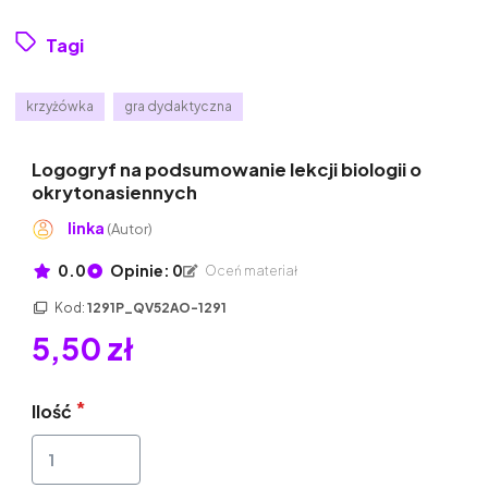
Tagi
krzyżówka
gra dydaktyczna
Logogryf na podsumowanie lekcji biologii o
okrytonasiennych
linka
(Autor)
0.0
Opinie: 0
Oceń materiał
Kod:
1291P_QV52AO-1291
5,50 zł
Ilość