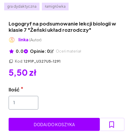
gra dydaktyczna
łamigłówka
Logogryf na podsumowanie lekcji biologii w
klasie 7 "Żeński układ rozrodczy"
linka
(Autor)
0.0
Opinie: 0
Oceń materiał
Kod:
1291P_U327U5-1291
5,50 zł
Ilość
DODAJ DO KOSZYKA