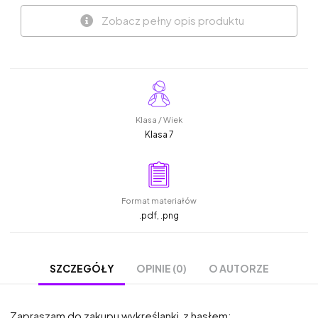
Zobacz pełny opis produktu
Klasa / Wiek
Klasa 7
Format materiałów
.pdf, .png
OPINIE (0)
O AUTORZE
SZCZEGÓŁY
Zapraszam do zakupu wykreślanki z hasłem: