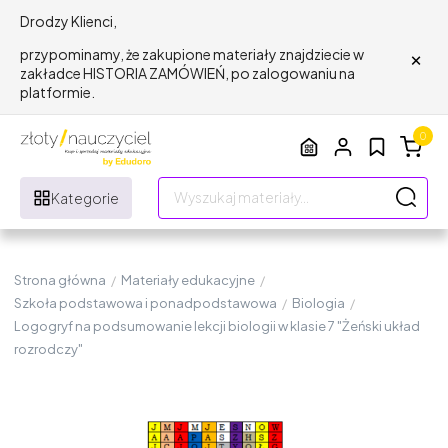
Drodzy Klienci,
×
przypominamy, że zakupione materiały znajdziecie w
zakładce HISTORIA ZAMÓWIEŃ, po zalogowaniu na
platformie.
0
Kategorie
Strona główna
/
Materiały edukacyjne
/
Szkoła podstawowa i ponadpodstawowa
/
Biologia
/
Logogryf na podsumowanie lekcji biologii w klasie 7 "Żeński układ
rozrodczy"