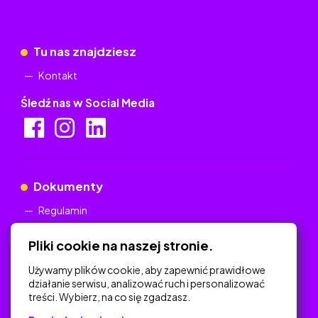
Tu nas znajdziesz
Kontakt
Śledź nas w Social Media
Dokumenty
Regulamin
Polityka Prywatności
Pliki cookie na naszej stronie.
Używamy plików cookie, aby zapewnić prawidłowe
działanie serwisu, analizować ruch i personalizować
treści. Wybierz, na co się zgadzasz.
Na skróty