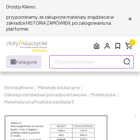
Drodzy Klienci,
×
przypominamy, że zakupione materiały znajdziecie w
zakładce HISTORIA ZAMÓWIEŃ, po zalogowaniu na
platformie.
0
Kategorie
Strona główna
/
Materiały edukacyjne
/
Szkoła podstawowa i ponadpodstawowa
/
Matematyka
/
Matematyczna Podróż przez klasę 5