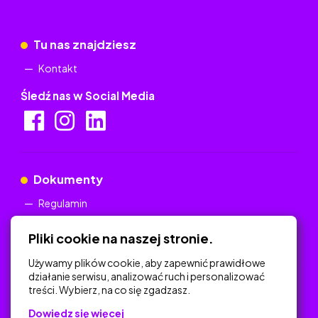
Tu nas znajdziesz
Kontakt
Śledź nas w Social Media
Dokumenty
Regulamin
Polityka Prywatności
Pliki cookie na naszej stronie.
Używamy plików cookie, aby zapewnić prawidłowe
działanie serwisu, analizować ruch i personalizować
treści. Wybierz, na co się zgadzasz.
Na skróty
Dowiedz się więcej
Polityka Prywatności