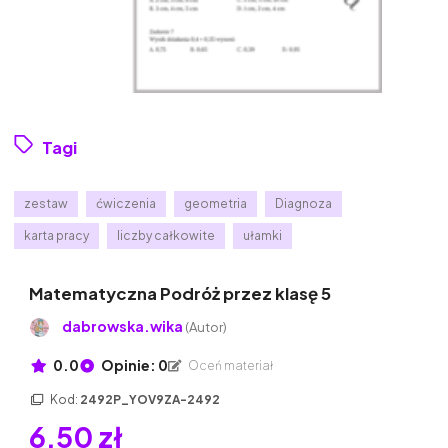
Tagi
zestaw
ćwiczenia
geometria
Diagnoza
karta pracy
liczby całkowite
ułamki
Matematyczna Podróż przez klasę 5
dabrowska.wika
(Autor)
0.0
Opinie: 0
Oceń materiał
Kod:
2492P_YOV9ZA-2492
6,50 zł