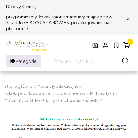
Drodzy Klienci,
×
przypominamy, że zakupione materiały znajdziecie w
zakładce HISTORIA ZAMÓWIEŃ, po zalogowaniu na
platformie.
0
Kategorie
Strona główna
/
Materiały edukacyjne
/
Szkoła podstawowa i ponadpodstawowa
/
Matematyka
/
Matematyka. Gdzie Kruszynka schowała zabawkę?