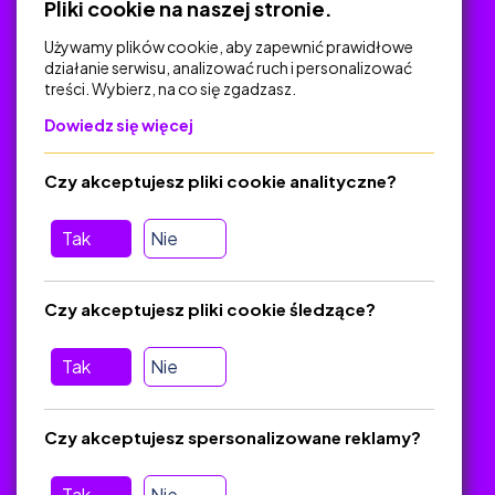
Pliki cookie na naszej stronie.
Używamy plików cookie, aby zapewnić prawidłowe
działanie serwisu, analizować ruch i personalizować
treści. Wybierz, na co się zgadzasz.
Na skróty
Dowiedz się więcej
Polityka Prywatności
Regulamin
Czy akceptujesz pliki cookie analityczne?
O platformie
Baza materiałów dydaktycznych
Tak
Nie
Jak zostać autorem
FAQ
Czy akceptujesz pliki cookie śledzące?
Tak
Nie
Pomoc
Masz pytania? Wyślij e-mail:
admin@zlotynauczyciel.pl
Czy akceptujesz spersonalizowane reklamy?
Zawsze odpowiadamy w ciągu 24 godzin
(Sprawdź, czy
wiadomość nie trafiła do folderu SPAM)
Tak
Nie