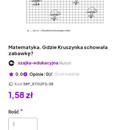
Matematyka. Gdzie Kruszynka schowała
zabawkę?
szajka-edukacyjna
(Autor)
0.0
Opinie: 0
Oceń materiał
Kod:
58P_E7O2F2-58
1,58 zł
Ilość