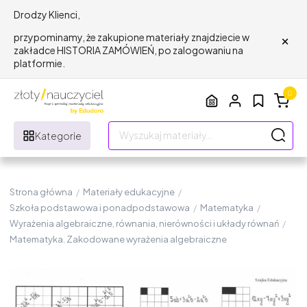
Drodzy Klienci,
×
przypominamy, że zakupione materiały znajdziecie w
zakładce HISTORIA ZAMÓWIEŃ, po zalogowaniu na
platformie.
0
Kategorie
Strona główna
/
Materiały edukacyjne
/
Szkoła podstawowa i ponadpodstawowa
/
Matematyka
/
Wyrażenia algebraiczne, równania, nierówności i układy równań
/
Matematyka. Zakodowane wyrażenia algebraiczne