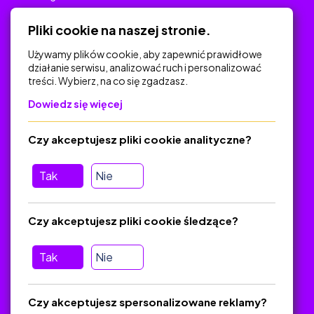
Polityka Prywatności
Pliki cookie na naszej stronie.
Używamy plików cookie, aby zapewnić prawidłowe
działanie serwisu, analizować ruch i personalizować
treści. Wybierz, na co się zgadzasz.
Na skróty
Dowiedz się więcej
Polityka Prywatności
Regulamin
Czy akceptujesz pliki cookie analityczne?
O platformie
Baza materiałów dydaktycznych
Tak
Nie
Jak zostać autorem
FAQ
Czy akceptujesz pliki cookie śledzące?
Tak
Nie
Pomoc
Masz pytania? Wyślij e-mail:
admin@zlotynauczyciel.pl
Czy akceptujesz spersonalizowane reklamy?