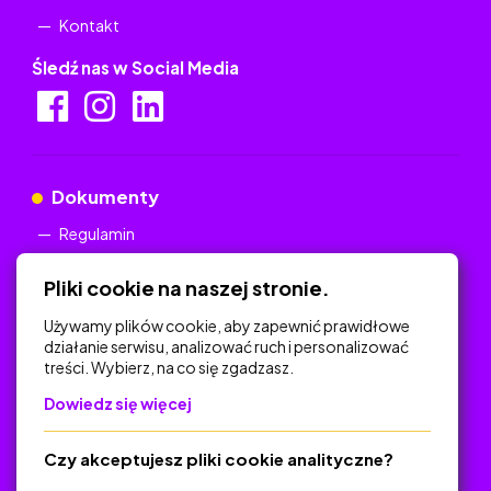
Kontakt
Śledź nas w Social Media
Dokumenty
Regulamin
Polityka Prywatności
Pliki cookie na naszej stronie.
Używamy plików cookie, aby zapewnić prawidłowe
działanie serwisu, analizować ruch i personalizować
treści. Wybierz, na co się zgadzasz.
Na skróty
Dowiedz się więcej
Polityka Prywatności
Regulamin
Czy akceptujesz pliki cookie analityczne?
O platformie