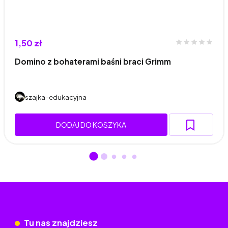
1,50 zł
Domino z bohaterami baśni braci Grimm
szajka-edukacyjna
DODAJ DO KOSZYKA
Tu nas znajdziesz