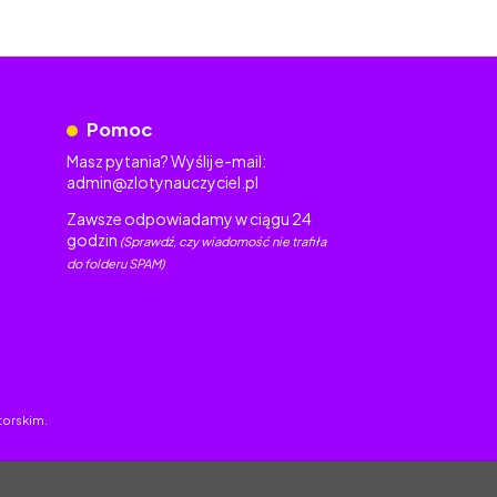
Pomoc
Masz pytania? Wyślij e-mail:
admin@zlotynauczyciel.pl
Zawsze odpowiadamy w ciągu 24
godzin
(Sprawdź, czy wiadomość nie trafiła
do folderu SPAM)
torskim.