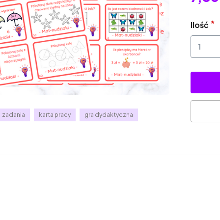
Ilość
zadania
karta pracy
gra dydaktyczna