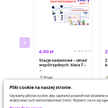
6,00 zł
2
rzęta. Gra
Stacje zadaniowe - układ
Z
ostką.
współrzędnych, klasa 7 -
k
…
Kinga
Pliki cookie na naszej stronie.
DODAJ DO
KOSZYKA
Używamy plików cookie, aby zapewnić prawidłowe działanie s
analizować ruch i personalizować treści. Wybierz, na co się zg