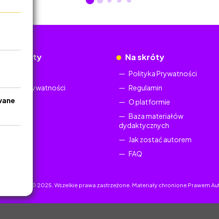
okumenty
Na skróty
Regulamin
Polityka Prywatności
Polityka Prywatności
Regulamin
wane
O platformie
Baza materiałów
dydaktycznych
Jak zostać autorem
FAQ
uczyciel.pl © 2025, Wszelkie prawa zastrzeżone. Materiały chronione Prawem Au