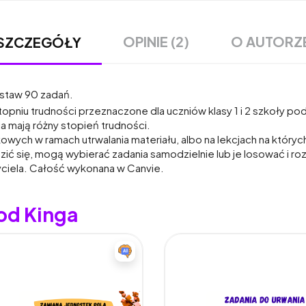
OPINIE (2)
O AUTORZ
SZCZEGÓŁY
Zestaw 90 zadań.
stopniu trudności przeznaczone dla uczniów klasy 1 i 2 szkoły p
a mają różny stopień trudności.
owych w ramach utrwalania materiału, albo na lekcjach na który
ić się, mogą wybierać zadania samodzielnie lub je losować i ro
ciela. Całość wykonana w Canvie.
od Kinga