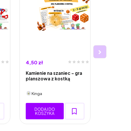
4,50 zł
4,50 zł
Kamienie na szaniec - gra
Opowieść wi
planszowa z kostką
planszowa 
Kinga
Kinga
DODAJ DO
DODAJ 
KOSZYKA
KOSZY