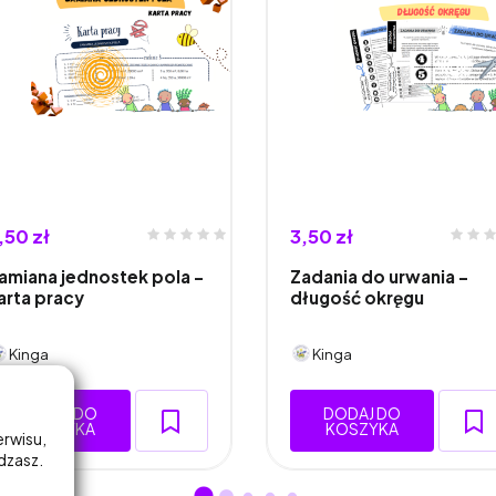
,50 zł
3,50 zł
amiana jednostek pola -
Zadania do urwania –
arta pracy
długość okręgu
Kinga
Kinga
DODAJ DO
DODAJ DO
KOSZYKA
KOSZYKA
erwisu,
adzasz.