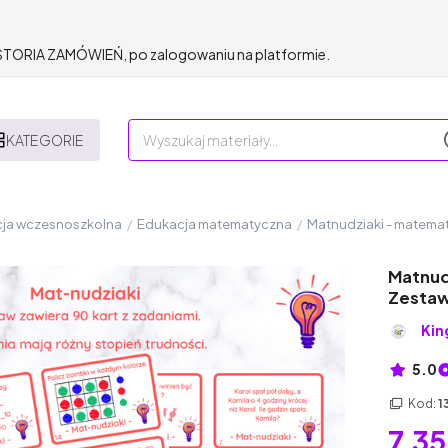
HISTORIA ZAMÓWIEŃ, po zalogowaniu na platformie.
KATEGORIE
ja wczesnoszkolna
/
Edukacja matematyczna
/
Matnudziaki - matematy
Matnudz
Zestaw
Kin
5.0
Kod:
1
7,35