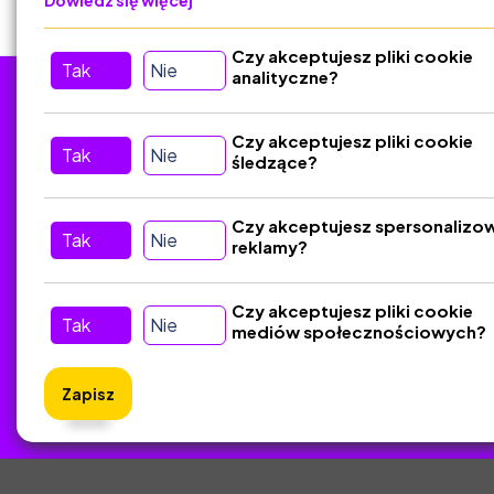
Dowiedz się więcej
Czy akceptujesz pliki cookie
Tak
Nie
analityczne?
Tu nas znajdziesz
D
Czy akceptujesz pliki cookie
Tak
Nie
śledzące?
Kontakt
Śledź nas w Social Media
Czy akceptujesz spersonalizo
Tak
Nie
reklamy?
Czy akceptujesz pliki cookie
Tak
Nie
mediów społecznościowych?
Zapisz
ZlotyNa