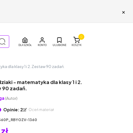
×
0
DLA SZKÓŁ
ULUBIONE
KOSZYK
ka dla klasy 1 i 2. Zestaw 90 zadań.
iaki - matematyka dla klasy 1 i 2.
 90 zadań.
ga
(Autor)
Opinie: 2
Oceń materiał
360P_RBYOZV-1360
 zł