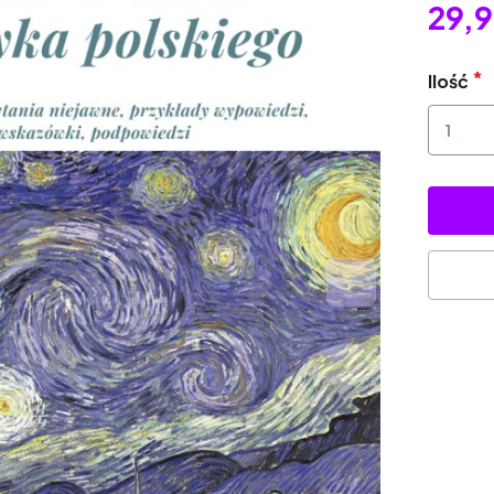
29,9
Ilość