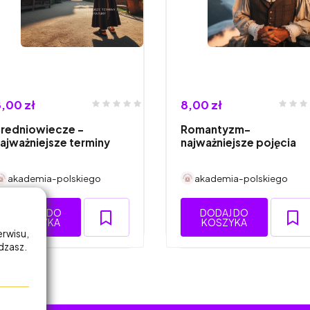
,00 zł
8,00 zł
redniowiecze -
Romantyzm-
ajważniejsze terminy
najważniejsze pojęcia
akademia-polskiego
akademia-polskiego
DODAJ DO
DODAJ DO
KOSZYKA
KOSZYKA
erwisu,
adzasz.