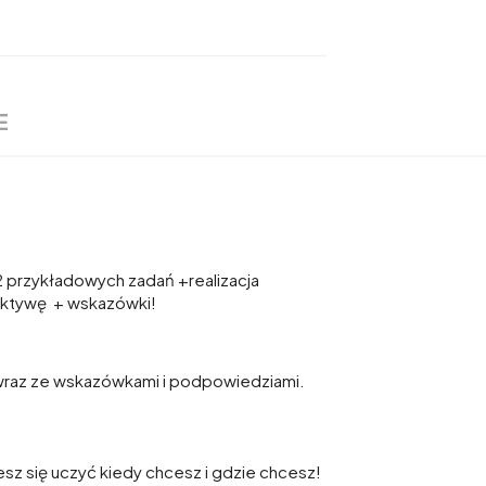
E
12 przykładowych zadań +realizacja
spektywę + wskazówki!
 wraz ze wskazówkami i podpowiedziami.
z się uczyć kiedy chcesz i gdzie chcesz!