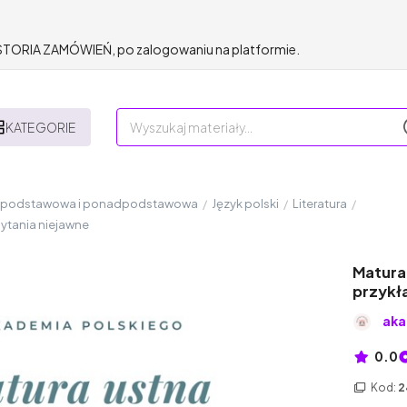
HISTORIA ZAMÓWIEŃ, po zalogowaniu na platformie.
KATEGORIE
a podstawowa i ponadpodstawowa
/
Język polski
/
Literatura
/
pytania niejawne
Matura 
przykł
aka
0.0
Kod:
2