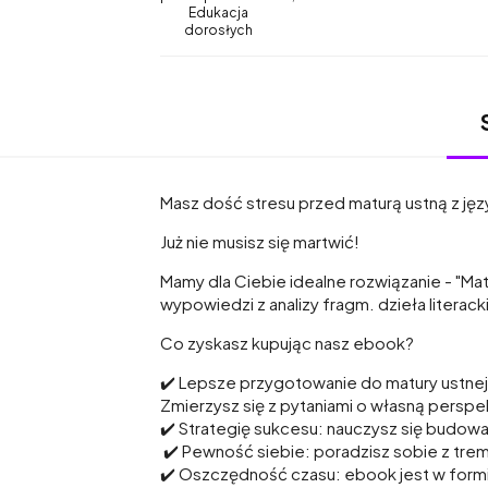
Edukacja
dorosłych
Masz dość stresu przed maturą ustną z ję
Już nie musisz się martwić!
Mamy dla Ciebie idealne rozwiązanie - "Mat
wypowiedzi z analizy fragm. dzieła literac
Co zyskasz kupując nasz ebook?
✔️ Lepsze przygotowanie do matury ustnej
Zmierzysz się z pytaniami o własną persp
✔️ Strategię sukcesu: nauczysz się budow
✔️ Pewność siebie: poradzisz sobie z tre
✔️ Oszczędność czasu: ebook jest w formi