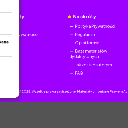
okumenty
Na skróty
Regulamin
Polityka Prywatności
Polityka Prywatności
Regulamin
wane
O platformie
Baza materiałów
dydaktycznych
Jak zostać autorem
FAQ
uczyciel.pl © 2025, Wszelkie prawa zastrzeżone. Materiały chronione Prawem Au