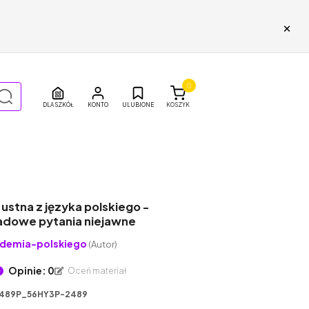
×
0
DLA SZKÓŁ
ULUBIONE
KOSZYK
ustna z języka polskiego -
adowe pytania niejawne
demia-polskiego
(Autor)
Opinie: 0
Oceń materiał
489P_56HY3P-2489