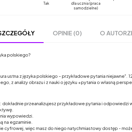
Tak
dla ucznia (praca
samodzielne)
OPINIE (0)
O AUTORZ
SZCZEGÓŁY
zyka polskiego?
ura ustna z języka polskiego – przykładowe pytania niejawne". 
kiego, z analizy obrazu i z nauki o języku +pytania o własną per
: dokładnie przeanalizujesz przykładowe pytania i odpowiedzi
ektywę.
ania wypowiedzi.
mą na egzaminie.
e cyfrowej, więc masz do niego natychmiastowy dostęp - możes