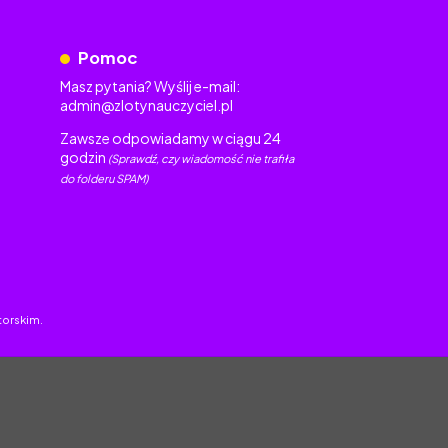
Pomoc
Masz pytania? Wyślij e-mail:
admin@zlotynauczyciel.pl
Zawsze odpowiadamy w ciągu 24
godzin
(Sprawdź, czy wiadomość nie trafiła
do folderu SPAM)
torskim.