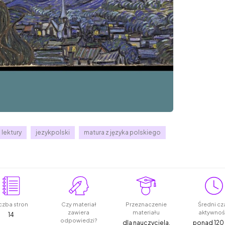
lektury
jezykpolski
matura z języka polskiego
czba stron
Czy materiał
Przeznaczenie
Średni cz
zawiera
materiału
aktywnoś
14
odpowiedzi?
dla nauczyciela,
ponad 120