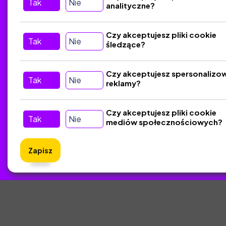
Tak
Nie
analityczne?
Tu nas znajdziesz
D
Czy akceptujesz pliki cookie
Tak
Nie
śledzące?
Kontakt
Śledź nas w Social Media
Czy akceptujesz spersonalizo
Tak
Nie
reklamy?
Czy akceptujesz pliki cookie
Tak
Nie
mediów społecznościowych?
Zapisz
ZlotyNa