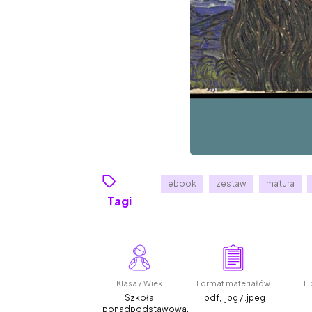
ebook
zestaw
matura
Tagi
Klasa / Wiek
Format materiałów
Li
Szkoła
.pdf, .jpg / .jpeg
ponadpodstawowa,