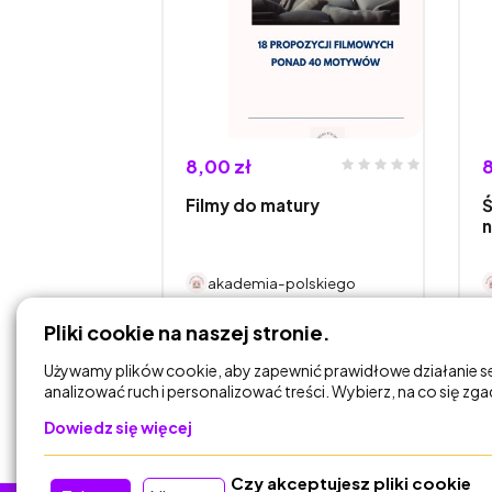
8,00 zł
8
Filmy do matury
Ś
n
akademia-polskiego
Pliki cookie na naszej stronie.
DODAJ DO
KOSZYKA
Używamy plików cookie, aby zapewnić prawidłowe działanie s
analizować ruch i personalizować treści. Wybierz, na co się zg
Dowiedz się więcej
Czy akceptujesz pliki cookie