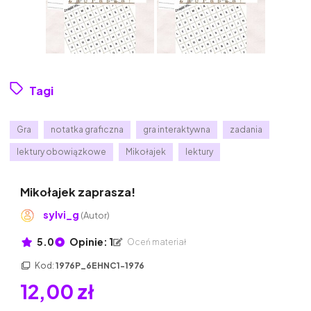
Tagi
Gra
notatka graficzna
gra interaktywna
zadania
lektury obowiązkowe
Mikołajek
lektury
Mikołajek zaprasza!
sylvi_g
(Autor)
5.0
Opinie: 1
Oceń materiał
Kod:
1976P_6EHNC1-1976
12,00 zł