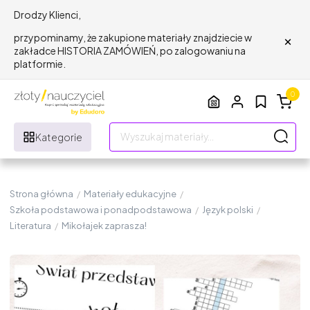
Drodzy Klienci,
×
przypominamy, że zakupione materiały znajdziecie w
zakładce HISTORIA ZAMÓWIEŃ, po zalogowaniu na
platformie.
0
Kategorie
Strona główna
/
Materiały edukacyjne
/
Szkoła podstawowa i ponadpodstawowa
/
Język polski
/
Literatura
/
Mikołajek zaprasza!