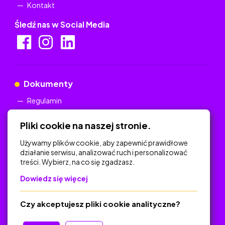
Kontakt
Śledź nas w Social Media
Dokumenty
Regulamin
Polityka Prywatności
Pliki cookie na naszej stronie.
Używamy plików cookie, aby zapewnić prawidłowe
działanie serwisu, analizować ruch i personalizować
treści. Wybierz, na co się zgadzasz.
Na skróty
Dowiedz się więcej
Polityka Prywatności
Regulamin
Czy akceptujesz pliki cookie analityczne?
O platformie
Baza materiałów dydaktycznych