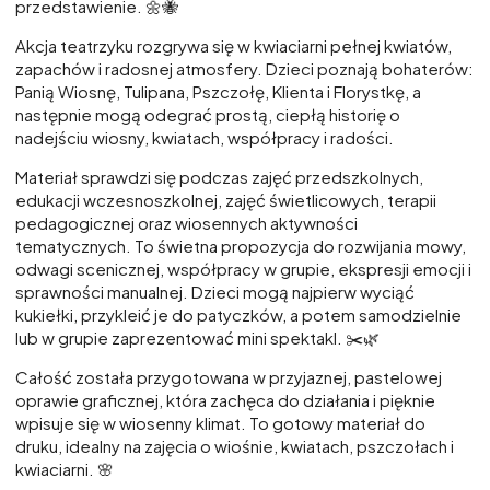
przedstawienie. 🌼🐝
Akcja teatrzyku rozgrywa się w kwiaciarni pełnej kwiatów,
zapachów i radosnej atmosfery. Dzieci poznają bohaterów:
Panią Wiosnę, Tulipana, Pszczołę, Klienta i Florystkę, a
następnie mogą odegrać prostą, ciepłą historię o
nadejściu wiosny, kwiatach, współpracy i radości.
Materiał sprawdzi się podczas zajęć przedszkolnych,
edukacji wczesnoszkolnej, zajęć świetlicowych, terapii
pedagogicznej oraz wiosennych aktywności
tematycznych. To świetna propozycja do rozwijania mowy,
odwagi scenicznej, współpracy w grupie, ekspresji emocji i
sprawności manualnej. Dzieci mogą najpierw wyciąć
kukiełki, przykleić je do patyczków, a potem samodzielnie
lub w grupie zaprezentować mini spektakl. ✂️🌿
Całość została przygotowana w przyjaznej, pastelowej
oprawie graficznej, która zachęca do działania i pięknie
wpisuje się w wiosenny klimat. To gotowy materiał do
druku, idealny na zajęcia o wiośnie, kwiatach, pszczołach i
kwiaciarni. 🌸