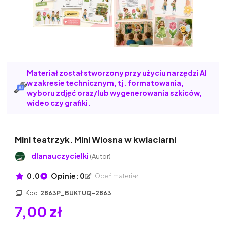
Materiał został stworzony przy użyciu narzędzi AI
w zakresie technicznym, tj. formatowania,
wyboru zdjęć oraz/lub wygenerowania szkiców,
wideo czy grafiki.
Mini teatrzyk. Mini Wiosna w kwiaciarni
dlanauczycielki
(Autor)
0.0
Opinie: 0
Oceń materiał
Kod:
2863P_BUKTUQ-2863
7,00 zł