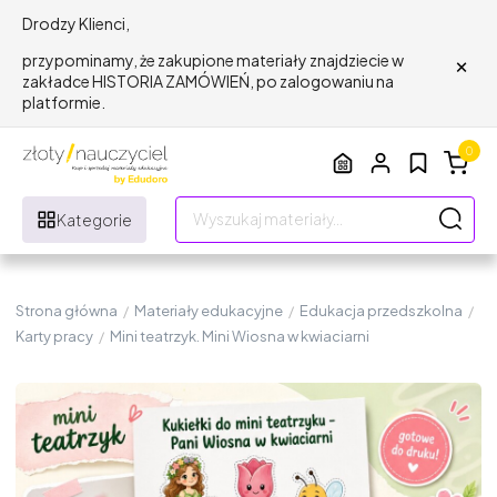
Drodzy Klienci,
×
przypominamy, że zakupione materiały znajdziecie w
zakładce HISTORIA ZAMÓWIEŃ, po zalogowaniu na
platformie.
0
Kategorie
Strona główna
/
Materiały edukacyjne
/
Edukacja przedszkolna
/
Karty pracy
/
Mini teatrzyk. Mini Wiosna w kwiaciarni