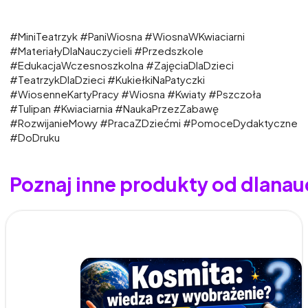
#MiniTeatrzyk #PaniWiosna #WiosnaWKwiaciarni
#MateriałyDlaNauczycieli #Przedszkole
#EdukacjaWczesnoszkolna #ZajęciaDlaDzieci
#TeatrzykDlaDzieci #KukiełkiNaPatyczki
#WiosenneKartyPracy #Wiosna #Kwiaty #Pszczoła
#Tulipan #Kwiaciarnia #NaukaPrzezZabawę
#RozwijanieMowy #PracaZDziećmi #PomoceDydaktyczne
#DoDruku
Poznaj inne produkty od dlanau