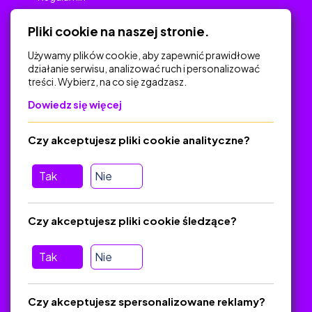
Polityka Prywatności
Pliki cookie na naszej stronie.
Używamy plików cookie, aby zapewnić prawidłowe
działanie serwisu, analizować ruch i personalizować
treści. Wybierz, na co się zgadzasz.
Na skróty
Dowiedz się więcej
Polityka Prywatności
Regulamin
Czy akceptujesz pliki cookie analityczne?
O platformie
Baza materiałów dydaktycznych
Tak
Nie
Jak zostać autorem
FAQ
Czy akceptujesz pliki cookie śledzące?
Tak
Nie
Pomoc
Masz pytania? Wyślij e-mail:
admin@zlotynauczyciel.pl
Czy akceptujesz spersonalizowane reklamy?