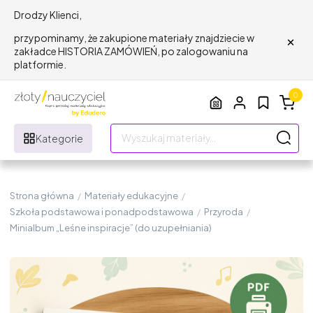
Drodzy Klienci,
×
przypominamy, że zakupione materiały znajdziecie w
zakładce HISTORIA ZAMÓWIEŃ, po zalogowaniu na
platformie.
0
Kategorie
Strona główna
/
Materiały edukacyjne
/
Szkoła podstawowa i ponadpodstawowa
/
Przyroda
/
Minialbum „Leśne inspiracje” (do uzupełniania)