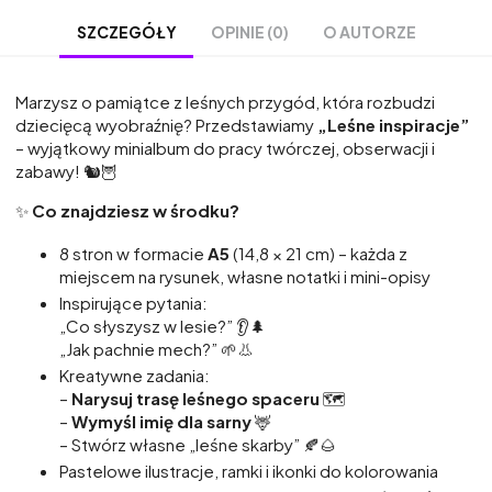
OPINIE (0)
O AUTORZE
SZCZEGÓŁY
Marzysz o pamiątce z leśnych przygód, która rozbudzi
dziecięcą wyobraźnię? Przedstawiamy
„Leśne inspiracje”
– wyjątkowy minialbum do pracy twórczej, obserwacji i
zabawy! 🐿️🦉
✨
Co znajdziesz w środku?
8 stron w formacie
A5
(14,8 × 21 cm) – każda z
miejscem na rysunek, własne notatki i mini-opisy
Inspirujące pytania:
„Co słyszysz w lesie?” 👂🌲
„Jak pachnie mech?” 🌱👃
Kreatywne zadania:
–
Narysuj trasę leśnego spaceru
🗺️
–
Wymyśl imię dla sarny
🦌
– Stwórz własne „leśne skarby” 🍂🌰
Pastelowe ilustracje, ramki i ikonki do kolorowania