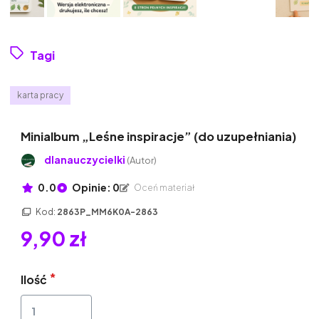
Tagi
karta pracy
Minialbum „Leśne inspiracje” (do uzupełniania)
dlanauczycielki
(Autor)
0.0
Opinie: 0
Oceń materiał
Kod:
2863P_MM6K0A-2863
9,90 zł
Ilość