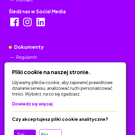
Śledź nas w Social Media
Dokumenty
Regulamin
Polityka Prywatności
Pliki cookie na naszej stronie.
Używamy plików cookie, aby zapewnić prawidłowe
działanie serwisu, analizować ruch i personalizować
treści. Wybierz, na co się zgadzasz.
Na skróty
Dowiedz się więcej
Polityka Prywatności
Regulamin
Czy akceptujesz pliki cookie analityczne?
O platformie
Baza materiałów dydaktycznych
Tak
Nie