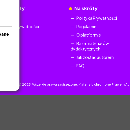
okumenty
Na skróty
Regulamin
Polityka Prywatności
Polityka Prywatności
Regulamin
wane
O platformie
Baza materiałów
dydaktycznych
Jak zostać autorem
FAQ
uczyciel.pl © 2025, Wszelkie prawa zastrzeżone. Materiały chronione Prawem Au