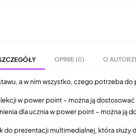
OPINIE (0)
O AUTORZ
SZCZEGÓŁY
tawu, a w nim wszystko, czego potrzeba do
z lekcji w power point – można ją dostosowa
nienia dla ucznia w power point – można ją
k do prezentacji multimedialnej, która służ