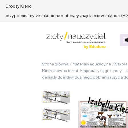
Drodzy Klienci,
przypominamy, że zakupione materiały znajdziecie w zakładce 
Strona główna
/
Materiały edukacyjne
/
Szkoł
Minizestaw na temat „Krajobrazy tajgi i tundry”–
genial.ly do indywidualnego pobrania i użycia d