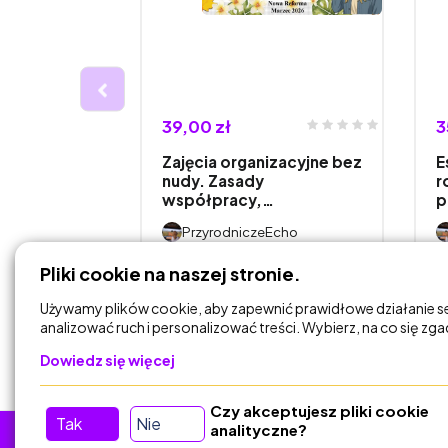
39,00 zł
3
przyrody
Zajęcia organizacyjne bez
E
znaję
nudy. Zasady
r
współpracy,…
p
Echo
PrzyrodniczeEcho
Pliki cookie na naszej stronie.
DODAJ DO
KOSZYKA
Używamy plików cookie, aby zapewnić prawidłowe działanie s
analizować ruch i personalizować treści. Wybierz, na co się zg
Dowiedz się więcej
Czy akceptujesz pliki cookie
Tak
Nie
analityczne?