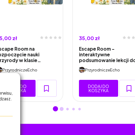
5,00 zł
35,00 zł
scape Room na
Escape Room –
ozpoczęcie nauki
interaktywne
rzyrody w klasie…
podsumowanie lekcji d
…
PrzyrodniczeEcho
PrzyrodniczeEcho
DODAJ DO
DODAJ DO
KOSZYKA
KOSZYKA
erwisu,
adzasz.