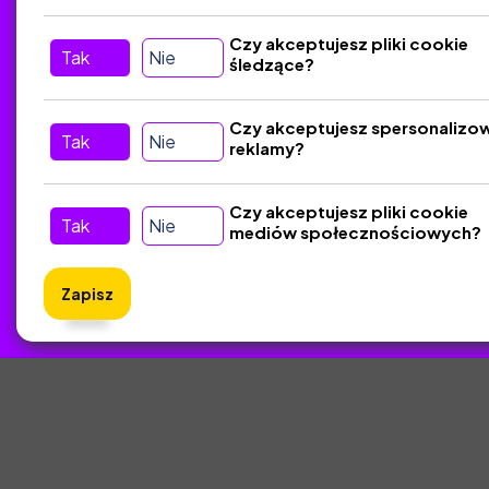
Tu nas znajdziesz
D
Czy akceptujesz pliki cookie
Tak
Nie
śledzące?
Kontakt
Śledź nas w Social Media
Czy akceptujesz spersonalizo
Tak
Nie
reklamy?
Czy akceptujesz pliki cookie
Tak
Nie
mediów społecznościowych?
Zapisz
ZlotyNa