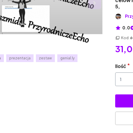
celów 
5,
Prz
0.0
Kod:
6
31,0
a
prezentacja
zestaw
genial.ly
Ilość