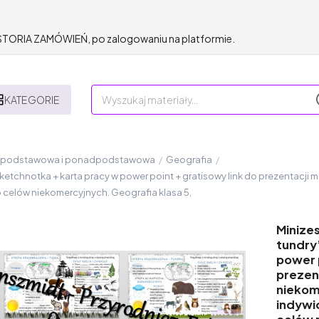
HISTORIA ZAMÓWIEŃ, po zalogowaniu na platformie.
KATEGORIE
a podstawowa i ponadpodstawowa
/
Geografia
/
 sketchnotka + karta pracy w power point + gratisowy link do prezentacji
o celów niekomercyjnych. Geografia klasa 5,
Minizes
tundry
power p
prezen
niekom
indywid