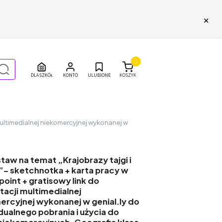
×
0
DLA SZKÓŁ
ULUBIONE
KOSZYK
 multimedialnej niekomercyjnej wykonanej w
taw na temat „Krajobrazy tajgi i
”– sketchnotka + karta pracy w
oint + gratisowy link do
tacji multimedialnej
ercyjnej wykonanej w genial.ly do
ualnego pobrania i użycia do