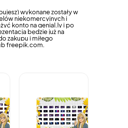
pujesz) wykonane zostały w
celów niekomercyjnych i
żyć konto na genial.ly i po
ezentacja będzie już na
do zakupu i miłego
ub freepik.com.