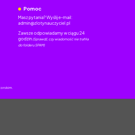
Pomoc
Masz pytania? Wyślij e-mail:
admin@zlotynauczyciel.pl
Zawsze odpowiadamy w ciągu 24
godzin
(Sprawdź, czy wiadomość nie trafiła
do folderu SPAM)
torskim.