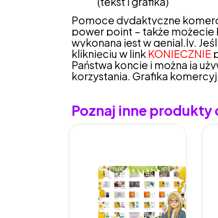
(tekst i grafika)
Pomoce dydaktyczne komercyjn
power point – także możecie 
wykonana jest w genial.ly. Jeśl
kliknięciu w link
KONIECZNIE
p
Państwa koncie i można ją uż
korzystania. Grafika komerc
Poznaj inne produkty