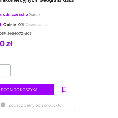
niekomercyjnych. Geografia klasa
yrodniczeEcho
(Autor)
Opinie: 0
Oceń materiał
05P_M4MO7Z-605
0 zł
DODAJ DO KOSZYKA
Zobacz pełny opis produktu