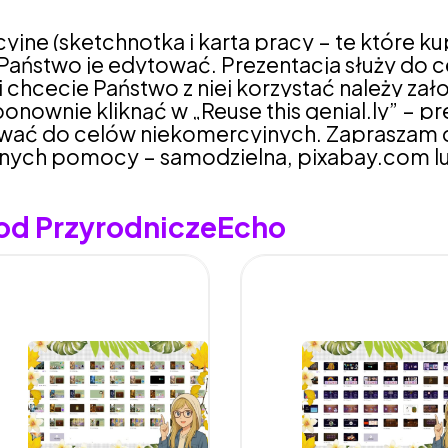
e (sketchnotka i karta pracy – te które ku
Państwo je edytować. Prezentacja służy do 
i chcecie Państwo z niej korzystać należy zało
onownie kliknąć w „Reuse this genial.ly” – pr
ywać do celów niekomercyjnych. Zapraszam 
yjnych pomocy – samodzielna, pixabay.com l
 od PrzyrodniczeEcho