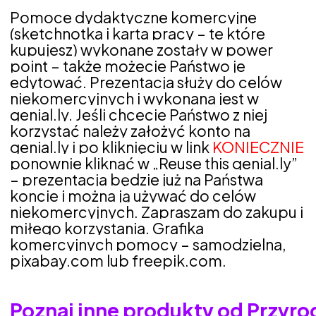
Pomoce dydaktyczne komercyjne
(sketchnotka i karta pracy – te które
kupujesz) wykonane zostały w power
point – także możecie Państwo je
edytować. Prezentacja służy do celów
niekomercyjnych i wykonana jest w
genial.ly. Jeśli chcecie Państwo z niej
korzystać należy założyć konto na
genial.ly i po kliknięciu w link
KONIECZNIE
ponownie kliknąć w „Reuse this genial.ly”
– prezentacja będzie już na Państwa
koncie i można ją używać do celów
niekomercyjnych. Zapraszam do zakupu i
miłego korzystania. Grafika
komercyjnych pomocy – samodzielna,
pixabay.com lub freepik.com.
Poznaj inne produkty od Przyr