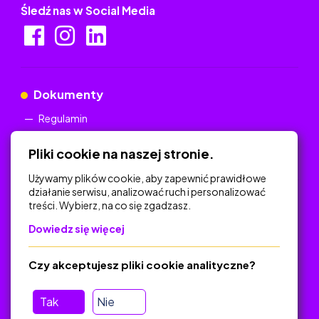
Śledź nas w Social Media
Dokumenty
Regulamin
Polityka Prywatności
Pliki cookie na naszej stronie.
Używamy plików cookie, aby zapewnić prawidłowe
działanie serwisu, analizować ruch i personalizować
treści. Wybierz, na co się zgadzasz.
Na skróty
Dowiedz się więcej
Polityka Prywatności
Regulamin
Czy akceptujesz pliki cookie analityczne?
O platformie
Baza materiałów dydaktycznych
Tak
Nie
Jak zostać autorem