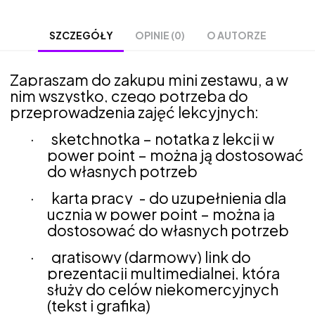
OPINIE (0)
O AUTORZE
SZCZEGÓŁY
Zapraszam do zakupu mini zestawu, a w
nim wszystko, czego potrzeba do
przeprowadzenia zajęć lekcyjnych:
·
sketchnotka – notatka z lekcji w
power point – można ją dostosować
do własnych potrzeb
·
karta pracy
- do uzupełnienia dla
ucznia w power point – można ją
dostosować do własnych potrzeb
·
gratisowy (darmowy) link do
prezentacji multimedialnej, która
służy do celów niekomercyjnych
(tekst i grafika)