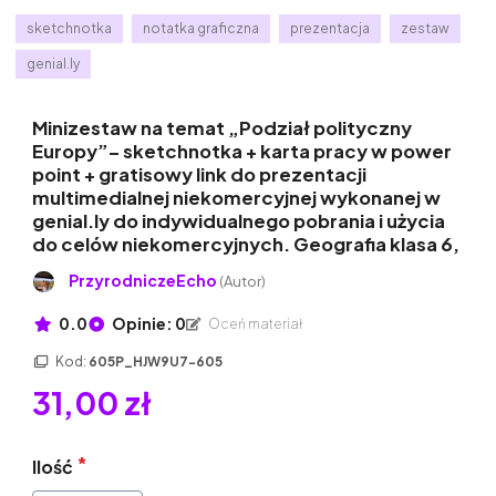
sketchnotka
notatka graficzna
prezentacja
zestaw
genial.ly
Minizestaw na temat „Podział polityczny
Europy”– sketchnotka + karta pracy w power
point + gratisowy link do prezentacji
multimedialnej niekomercyjnej wykonanej w
genial.ly do indywidualnego pobrania i użycia
do celów niekomercyjnych. Geografia klasa 6,
PrzyrodniczeEcho
(Autor)
0.0
Opinie: 0
Oceń materiał
Kod:
605P_HJW9U7-605
31,00 zł
Ilość