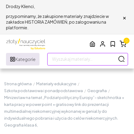
Drodzy Klienci,
×
przypominamy, że zakupione materiały znajdziecie w
zakładce HISTORIA ZAMÓWIEŃ, po zalogowaniu na
platformie.
0
Kategorie
Strona główna
/
Materiały edukacyjne
/
Szkoła podstawowa i ponadpodstawowa
/
Geografia
/
Minizestaw na temat „Podział polityczny Europy”– sketchnotka +
karta pracy w power point + gratisowy link do prezentacji
multimedialnej niekomercyjnej wykonanej w genial.ly do
indywidualnego pobrania i użycia do celów niekomercyjnych.
Geografia klasa 6,