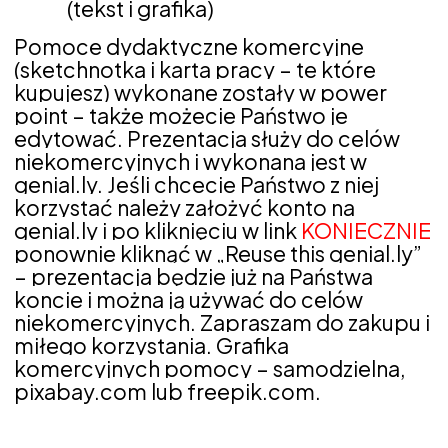
(tekst i grafika)
Pomoce dydaktyczne komercyjne
(sketchnotka i karta pracy – te które
kupujesz) wykonane zostały w power
point – także możecie Państwo je
edytować. Prezentacja służy do celów
niekomercyjnych i wykonana jest w
genial.ly. Jeśli chcecie Państwo z niej
korzystać należy założyć konto na
genial.ly i po kliknięciu w link
KONIECZNIE
ponownie kliknąć w „Reuse this genial.ly”
– prezentacja będzie już na Państwa
koncie i można ją używać do celów
niekomercyjnych. Zapraszam do zakupu i
miłego korzystania. Grafika
komercyjnych pomocy – samodzielna,
pixabay.com lub freepik.com.