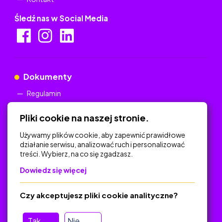
Śledź nas w Social Media
Dokumenty
Regulamin
Polityka Prywatności
Pliki cookie na naszej stronie.
Używamy plików cookie, aby zapewnić prawidłowe
działanie serwisu, analizować ruch i personalizować
treści. Wybierz, na co się zgadzasz.
Na skróty
Dowiedz się więcej
Polityka Prywatności
Regulamin
Czy akceptujesz pliki cookie analityczne?
O platformie
Baza materiałów dydaktycznych
Tak
Nie