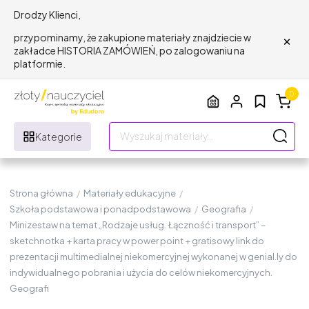
Drodzy Klienci,
×
przypominamy, że zakupione materiały znajdziecie w
zakładce HISTORIA ZAMÓWIEŃ, po zalogowaniu na
platformie.
0
Kategorie
Strona główna
/
Materiały edukacyjne
/
Szkoła podstawowa i ponadpodstawowa
/
Geografia
/
Minizestaw na temat „Rodzaje usług. Łączność i transport” –
sketchnotka + karta pracy w power point + gratisowy link do
prezentacji multimedialnej niekomercyjnej wykonanej w genial.ly do
indywidualnego pobrania i użycia do celów niekomercyjnych.
Geografi