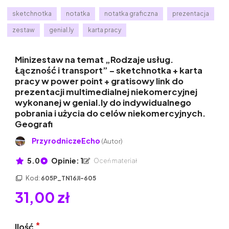
sketchnotka
notatka
notatka graficzna
prezentacja
zestaw
genial.ly
karta pracy
Minizestaw na temat „Rodzaje usług.
Łączność i transport” – sketchnotka + karta
pracy w power point + gratisowy link do
prezentacji multimedialnej niekomercyjnej
wykonanej w genial.ly do indywidualnego
pobrania i użycia do celów niekomercyjnych.
Geografi
PrzyrodniczeEcho
(Autor)
5.0
Opinie: 1
Oceń materiał
Kod:
605P_TN16JI-605
31,00 zł
Ilość