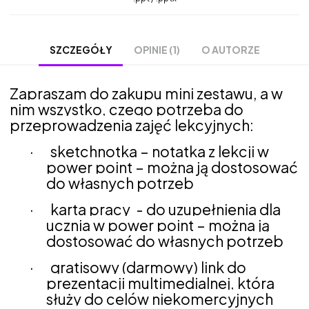
OPINIE (1)
O AUTORZE
SZCZEGÓŁY
Zapraszam do zakupu mini zestawu, a w
nim wszystko, czego potrzeba do
przeprowadzenia zajęć lekcyjnych:
·
sketchnotka – notatka z lekcji w
power point – można ją dostosować
do własnych potrzeb
·
karta pracy
- do uzupełnienia dla
ucznia w power point – można ją
dostosować do własnych potrzeb
·
gratisowy (darmowy) link do
prezentacji multimedialnej, która
służy do celów niekomercyjnych