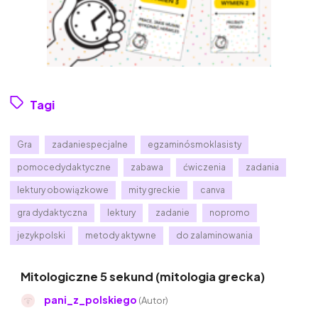
Tagi
Gra
zadaniespecjalne
egzaminósmoklasisty
pomocedydaktyczne
zabawa
ćwiczenia
zadania
lektury obowiązkowe
mity greckie
canva
gra dydaktyczna
lektury
zadanie
nopromo
jezykpolski
metody aktywne
do zalaminowania
Mitologiczne 5 sekund (mitologia grecka)
pani_z_polskiego
(Autor)