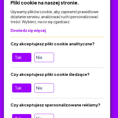
Pliki cookie na naszej stronie.
Używamy plików cookie, aby zapewnić prawidłowe
działanie serwisu, analizować ruch i personalizować
treści. Wybierz, na co się zgadzasz.
Na skróty
Dowiedz się więcej
Polityka Prywatności
Regulamin
Czy akceptujesz pliki cookie analityczne?
O platformie
Baza materiałów dydaktycznych
Tak
Nie
Jak zostać autorem
FAQ
Czy akceptujesz pliki cookie śledzące?
Tak
Nie
Pomoc
Masz pytania? Wyślij e-mail:
admin@zlotynauczyciel.pl
Czy akceptujesz spersonalizowane reklamy?
Zawsze odpowiadamy w ciągu 24 godzin
(Sprawdź, czy
wiadomość nie trafiła do folderu SPAM)