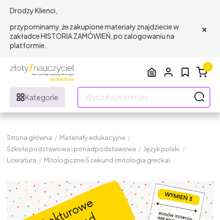
Drodzy Klienci,
×
przypominamy, że zakupione materiały znajdziecie w
zakładce HISTORIA ZAMÓWIEŃ, po zalogowaniu na
platformie.
0
Kategorie
Strona główna
/
Materiały edukacyjne
/
Szkoła podstawowa i ponadpodstawowa
/
Język polski
/
Literatura
/
Mitologiczne 5 sekund (mitologia grecka)