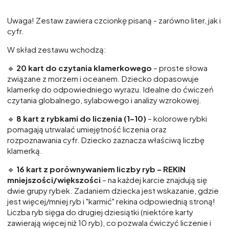
Uwaga! Zestaw zawiera czcionkę pisaną - zarówno liter, jak i
cyfr.
W skład zestawu wchodzą:
🔹
20 kart do czytania klamerkowego
– proste słowa
związane z morzem i oceanem. Dziecko dopasowuje
klamerkę do odpowiedniego wyrazu. Idealne do ćwiczeń
czytania globalnego, sylabowego i analizy wzrokowej.
🔹
8 kart z rybkami do liczenia (1–10)
– kolorowe rybki
pomagają utrwalać umiejętność liczenia oraz
rozpoznawania cyfr. Dziecko zaznacza właściwą liczbę
klamerką.
🔹
16 kart z porównywaniem liczby ryb – REKIN
mniejszości/większości
– na każdej karcie znajdują się
dwie grupy rybek. Zadaniem dziecka jest wskazanie, gdzie
jest więcej/mniej ryb i "karmić" rekina odpowiednią stroną!
Liczba ryb sięga do drugiej dziesiątki (niektóre karty
zawierają więcej niż 10 ryb), co pozwala ćwiczyć liczenie i