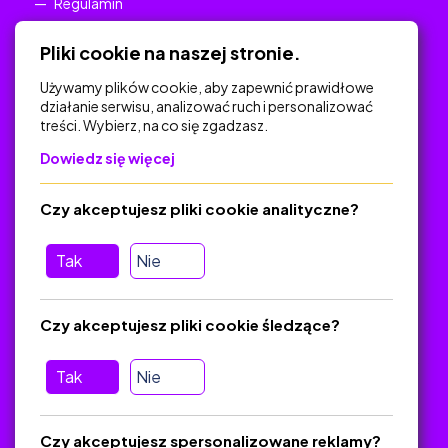
Regulamin
Polityka Prywatności
Pliki cookie na naszej stronie.
Używamy plików cookie, aby zapewnić prawidłowe
działanie serwisu, analizować ruch i personalizować
treści. Wybierz, na co się zgadzasz.
Na skróty
Dowiedz się więcej
Polityka Prywatności
Regulamin
Czy akceptujesz pliki cookie analityczne?
O platformie
Baza materiałów dydaktycznych
Tak
Nie
Jak zostać autorem
FAQ
Czy akceptujesz pliki cookie śledzące?
Tak
Nie
Pomoc
Masz pytania? Wyślij e-mail:
admin@zlotynauczyciel.pl
Czy akceptujesz spersonalizowane reklamy?