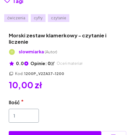
Tagi
ćwiczenia
cyfry
czytanie
Morski zestaw klamerkowy - czytanie i
liczenie
slowmiarka
(Autor)
0.0
Opinie: 0
Oceń materiał
Kod:
1200P_V2ZA37-1200
10,00 zł
Ilość