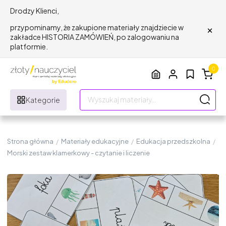
Drodzy Klienci,
×
przypominamy, że zakupione materiały znajdziecie w
zakładce HISTORIA ZAMÓWIEŃ, po zalogowaniu na
platformie.
0
Kategorie
Strona główna
/
Materiały edukacyjne
/
Edukacja przedszkolna
/
Morski zestaw klamerkowy - czytanie i liczenie