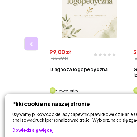
99,00 zł
3
130,00 zł
3
wy
Diagnoza logopedyczna
G
l
slowmiarka
Pliki cookie na naszej stronie.
DODAJ DO
KOSZYKA
Używamy plików cookie, aby zapewnić prawidłowe działanie s
analizować ruch i personalizować treści. Wybierz, na co się zg
Dowiedz się więcej