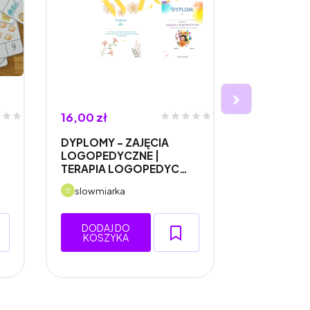
16,00 zł
26,00 zł
DYPLOMY - ZAJĘCIA
Wpisy do d
LOGOPEDYCZNE |
logopedyc
TERAPIA LOGOPEDYC…
DYSLALIA 
slowmiarka
slowmiark
DODAJ DO
DODAJ 
KOSZYKA
KOSZY