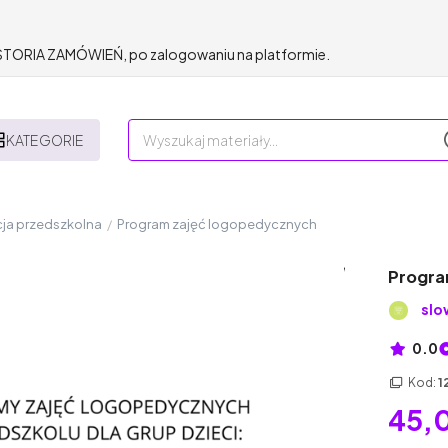
HISTORIA ZAMÓWIEŃ, po zalogowaniu na platformie.
KATEGORIE
ja przedszkolna
/
Program zajęć logopedycznych
Progra
slo
0.0
Kod:
1
45,0