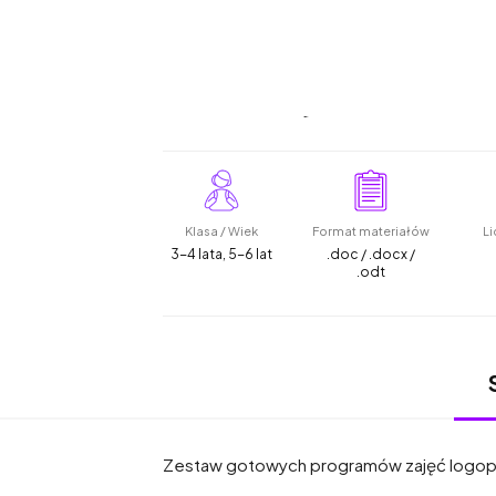
Klasa / Wiek
Format materiałów
Li
3-4 lata, 5-6 lat
.doc / .docx /
.odt
Zestaw gotowych programów zajęć logopedy