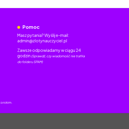
Pomoc
Masz pytania? Wyślij e-mail:
admin@zlotynauczyciel.pl
Zawsze odpowiadamy w ciągu 24
godzin
(Sprawdź, czy wiadomość nie trafiła
do folderu SPAM)
torskim.