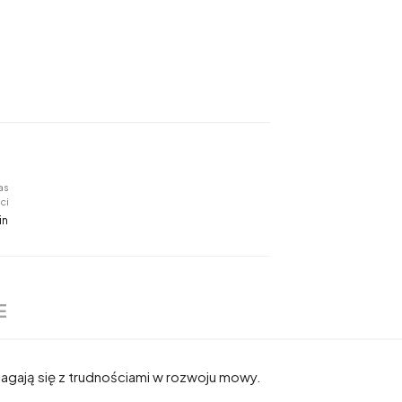
as
ci
in
E
gają się z trudnościami w rozwoju mowy.