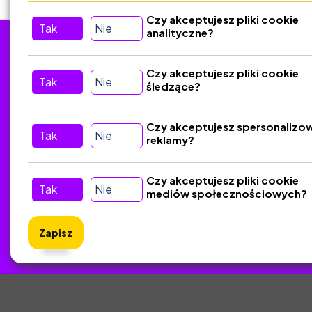
Czy akceptujesz pliki cookie
Tak
Nie
analityczne?
Tu nas znajdziesz
D
Czy akceptujesz pliki cookie
Tak
Nie
śledzące?
Kontakt
Śledź nas w Social Media
Czy akceptujesz spersonalizo
Tak
Nie
reklamy?
Czy akceptujesz pliki cookie
Tak
Nie
mediów społecznościowych?
Zapisz
ZlotyNa