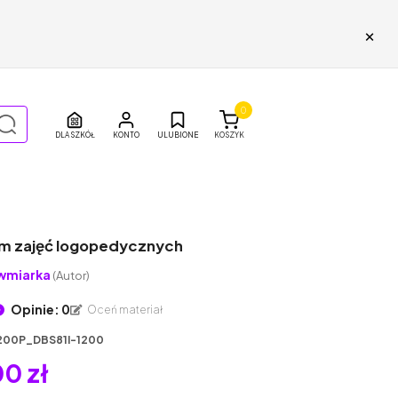
×
0
DLA SZKÓŁ
ULUBIONE
KOSZYK
m zajęć logopedycznych
wmiarka
(Autor)
Opinie: 0
Oceń materiał
200P_DBS81I-1200
0 zł