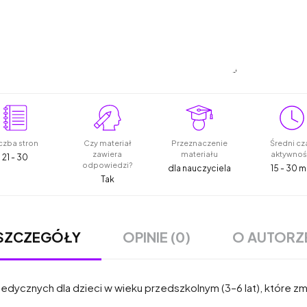
czba stron
Czy materiał
Przeznaczenie
Średni cz
zawiera
materiału
aktywnoś
21 - 30
odpowiedzi?
dla nauczyciela
15 - 30 m
Tak
OPINIE (0)
O AUTORZ
SZCZEGÓŁY
cznych dla dzieci w wieku przedszkolnym (3–6 lat), które zma