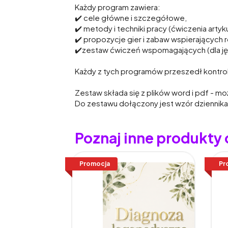
Każdy program zawiera:
✔️
cele główne i szczegółowe,
✔️
metody i techniki pracy (ćwiczenia arty
✔️
propozycje gier i zabaw wspierających 
✔️
zestaw ćwiczeń wspomagających (dla jęz
Każdy z tych programów przeszedł kontrolę
Zestaw składa się z plików word i pdf - mo
Do zestawu dołączony jest wzór dziennika 
Poznaj inne produkty
Promocja
Pr