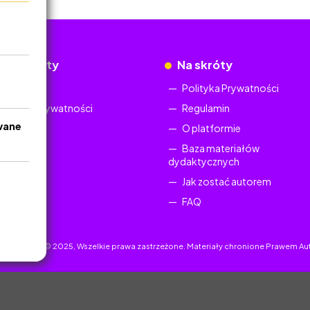
okumenty
Na skróty
Regulamin
Polityka Prywatności
Polityka Prywatności
Regulamin
wane
O platformie
Baza materiałów
dydaktycznych
Jak zostać autorem
FAQ
uczyciel.pl © 2025, Wszelkie prawa zastrzeżone. Materiały chronione Prawem Au