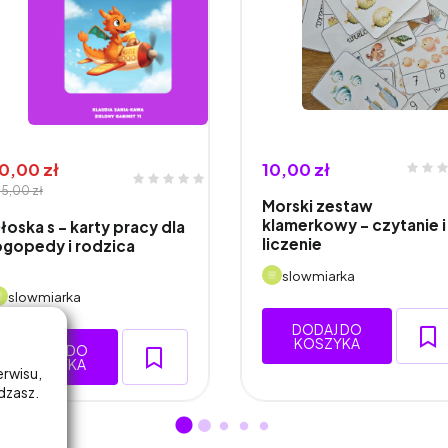
0,00 zł
10,00 zł
5,00 zł
Morski zestaw
klamerkowy - czytanie i
łoska s - karty pracy dla
liczenie
ogopedy i rodzica
slowmiarka
slowmiarka
DODAJ DO
KOSZYKA
DODAJ DO
KOSZYKA
erwisu,
adzasz.