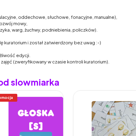
kulacyjne, oddechowe, słuchowe, fonacyjne, manualne),
rozwój mowy,
yka, warg, żuchwy, podniebienia, policzków).
 kuratorium i został zatwierdzony bez uwag :-)
żliwość edycji.
zajęć (zweryfikowany w czasie kontroli kuratorium).
 od slowmiarka
omocja