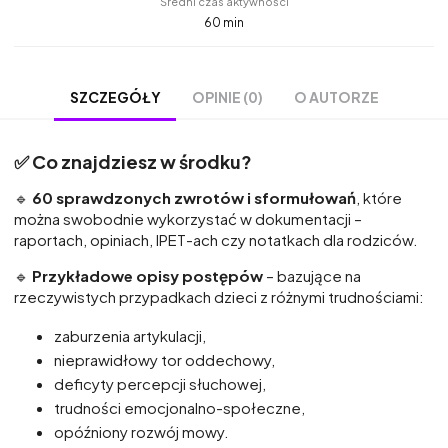
Średni czas aktywności
60 min
OPINIE (0)
O AUTORZE
SZCZEGÓŁY
✅ Co znajdziesz w środku?
🔹
60 sprawdzonych zwrotów i sformułowań
, które
można swobodnie wykorzystać w dokumentacji –
raportach, opiniach, IPET-ach czy notatkach dla rodziców.
🔹
Przykładowe opisy postępów
– bazujące na
rzeczywistych przypadkach dzieci z różnymi trudnościami:
zaburzenia artykulacji,
nieprawidłowy tor oddechowy,
deficyty percepcji słuchowej,
trudności emocjonalno-społeczne,
opóźniony rozwój mowy.