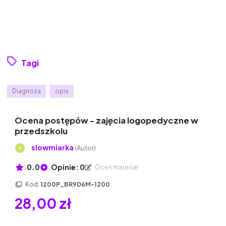
Tagi
Diagnoza
opis
Ocena postępów - zajęcia logopedyczne w
przedszkolu
slowmiarka
(Autor)
0.0
Opinie: 0
Oceń materiał
Kod:
1200P_BR9D6M-1200
28,00 zł