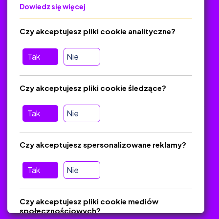
Dowiedz się więcej
Polityka Prywatności
Regulamin
Czy akceptujesz pliki cookie analityczne?
O platformie
Baza materiałów dydaktycznych
Tak
Nie
Jak zostać autorem
FAQ
Czy akceptujesz pliki cookie śledzące?
Tak
Nie
Pomoc
Masz pytania? Wyślij e-mail:
admin@zlotynauczyciel.pl
Czy akceptujesz spersonalizowane reklamy?
Zawsze odpowiadamy w ciągu 24 godzin
(Sprawdź, czy
wiadomość nie trafiła do folderu SPAM)
Tak
Nie
ZlotyNauczyciel.pl © 2025, Wszelkie prawa zastrzeżone.
Czy akceptujesz pliki cookie mediów
Materiały chronione Prawem Autorskim.
społecznościowych?