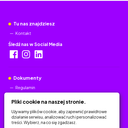
Tu nas znajdziesz
Kontakt
Śledź nas w Social Media
Dokumenty
Regulamin
Polityka Prywatności
Pliki cookie na naszej stronie.
Używamy plików cookie, aby zapewnić prawidłowe
działanie serwisu, analizować ruch i personalizować
treści. Wybierz, na co się zgadzasz.
Na skróty