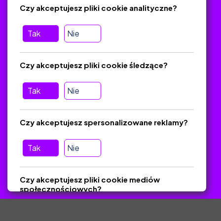
Czy akceptujesz pliki cookie analityczne?
O platformie
Baza materiałów dydaktycznych
Tak
Nie
Jak zostać autorem
FAQ
Czy akceptujesz pliki cookie śledzące?
Tak
Nie
Pomoc
Masz pytania? Wyślij e-mail:
admin@zlotynauczyciel.pl
Czy akceptujesz spersonalizowane reklamy?
Zawsze odpowiadamy w ciągu 24 godzin
(Sprawdź, czy
wiadomość nie trafiła do folderu SPAM)
Tak
Nie
ZlotyNauczyciel.pl © 2025, Wszelkie prawa zastrzeżone.
Czy akceptujesz pliki cookie mediów
Materiały chronione Prawem Autorskim.
społecznościowych?
Tak
Nie