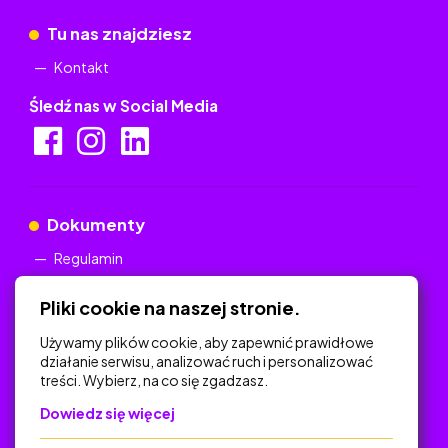
Tu nas znajdziesz
Kontakt
Śledź nas w Social Media
Dokumenty
Regulamin
Polityka Prywatności
Pliki cookie na naszej stronie.
Używamy plików cookie, aby zapewnić prawidłowe
działanie serwisu, analizować ruch i personalizować
treści. Wybierz, na co się zgadzasz.
Na skróty
Dowiedz się więcej
Polityka Prywatności
Regulamin