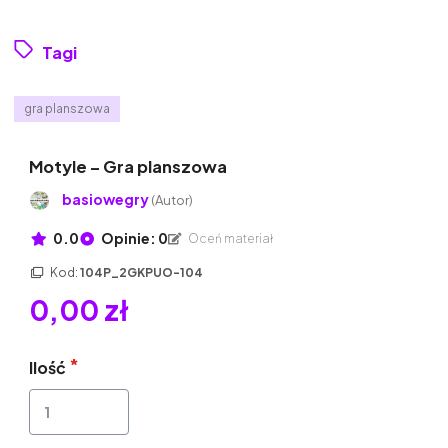
Tagi
gra planszowa
Motyle – Gra planszowa
basiowegry
(Autor)
0.0
Opinie: 0
Oceń materiał
Kod:
104P_2GKPUO-104
0,00 zł
Ilość