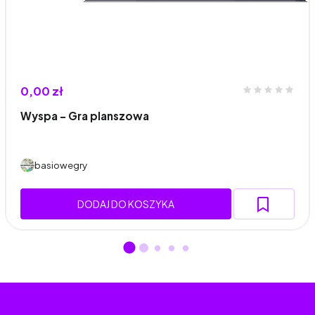
0,00 zł
Wyspa – Gra planszowa
basiowegry
DODAJ DO KOSZYKA