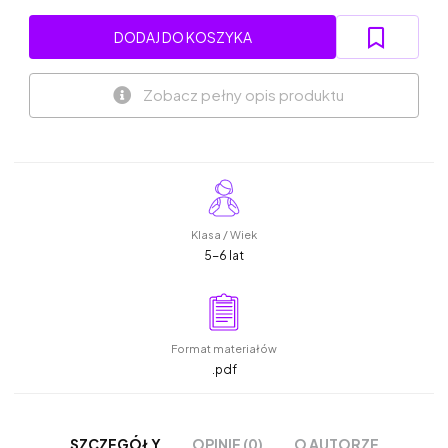
DODAJ DO KOSZYKA
Zobacz pełny opis produktu
Klasa / Wiek
5-6 lat
Format materiałów
.pdf
OPINIE (0)
O AUTORZE
SZCZEGÓŁY