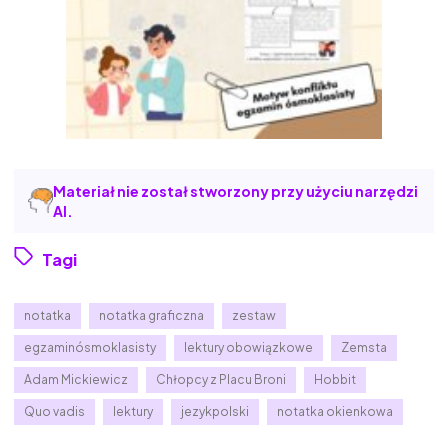
Materiał nie został stworzony przy użyciu narzędzi
AI.
Tagi
notatka
notatka graficzna
zestaw
egzaminósmoklasisty
lektury obowiązkowe
Zemsta
Adam Mickiewicz
Chłopcy z Placu Broni
Hobbit
Quo vadis
lektury
jezykpolski
notatka okienkowa