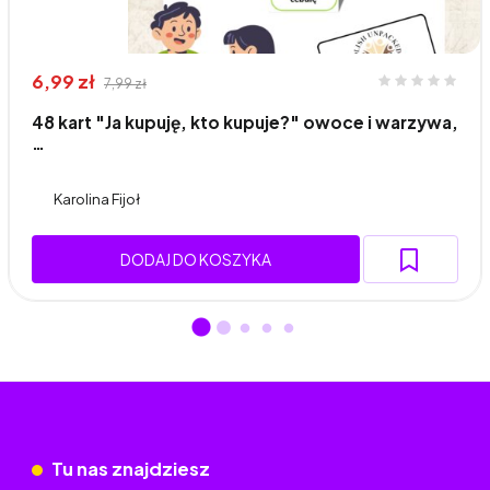
6,99 zł
7,99 zł
48 kart "Ja kupuję, kto kupuje?" owoce i warzywa,
…
Karolina Fijoł
DODAJ DO KOSZYKA
Tu nas znajdziesz