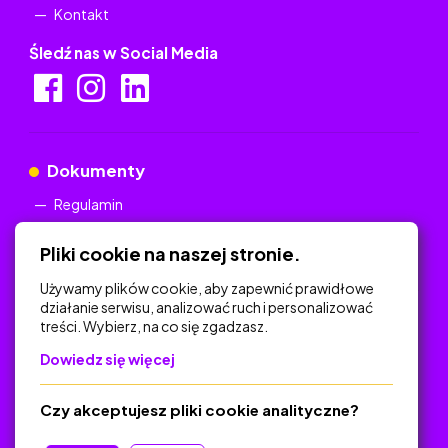
Kontakt
Śledź nas w Social Media
Dokumenty
Regulamin
Polityka Prywatności
Pliki cookie na naszej stronie.
Używamy plików cookie, aby zapewnić prawidłowe
działanie serwisu, analizować ruch i personalizować
treści. Wybierz, na co się zgadzasz.
Na skróty
Dowiedz się więcej
Polityka Prywatności
Regulamin
Czy akceptujesz pliki cookie analityczne?
O platformie