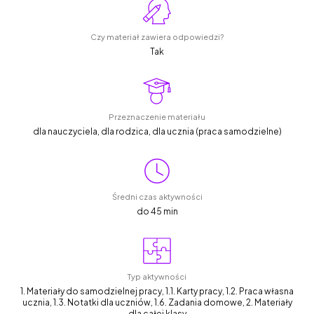
Czy materiał zawiera odpowiedzi?
Tak
Przeznaczenie materiału
dla nauczyciela, dla rodzica, dla ucznia (praca samodzielne)
Średni czas aktywności
do 45 min
Typ aktywności
1. Materiały do samodzielnej pracy, 1.1. Karty pracy, 1.2. Praca własna
ucznia, 1.3. Notatki dla uczniów, 1.6. Zadania domowe, 2. Materiały
dla całej klasy