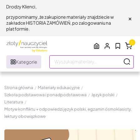
Drodzy Klienci,
×
przypominamy, że zakupione materiały znajdziecie w
zakładce HISTORIA ZAMÓWIEŃ, po zalogowaniu na
platformie.
0
Kategorie
Strona główna
/
Materiały edukacyjne
/
Szkoła podstawowa i ponadpodstawowa
/
Język polski
/
Literatura
/
Motyw konfliktu + odpowiedzi język polski, egzamin ósmoklasisty,
lektury obowiązkowe