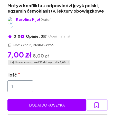
Motyw konfliktu + odpowiedzi język polski,
egzamin ósmoklasisty, lektury obowiązkowe
Karolina Fijoł
(Autor)
0.0
Opinie: 0
Oceń materiał
Kod:
2956P_RASJ6F-2956
7,00 zł
8,00 zł
Najniższa cena sprzed 30 dni wynosiła 8,00 zł
Ilość
DODAJ DO KOSZYKA