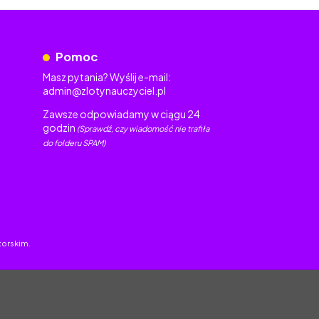
Pomoc
Masz pytania? Wyślij e-mail:
admin@zlotynauczyciel.pl
Zawsze odpowiadamy w ciągu 24
godzin
(Sprawdź, czy wiadomość nie trafiła
do folderu SPAM)
torskim.