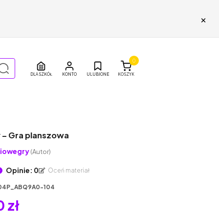
×
0
DLA SZKÓŁ
ULUBIONE
KOSZYK
y – Gra planszowa
iowegry
(Autor)
Opinie: 0
Oceń materiał
04P_ABQ9A0-104
 zł