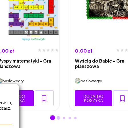
,00 zł
0,00 zł
yspy matematyki – Gra
Wyścig do Babic – Gra
lanszowa
planszowa
basiowegry
basiowegry
DODAJ DO
DODAJ DO
KOSZYKA
KOSZYKA
erwisu,
adzasz.