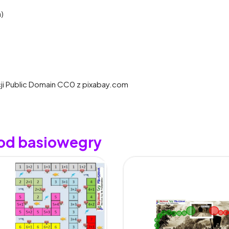
)
cji Public Domain CC0 z pixabay.com
 od basiowegry