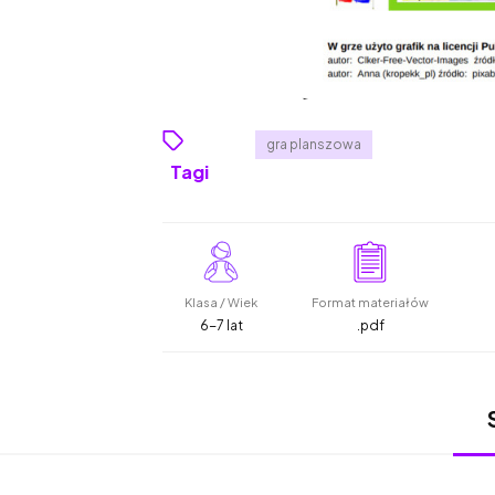
gra planszowa
Tagi
Klasa / Wiek
Format materiałów
6-7 lat
.pdf