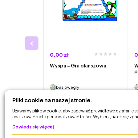
0,00 zł
0
erewskiego
Wyspa – Gra planszowa
W
wa
p
basiowegry
Pliki cookie na naszej stronie.
DODAJ DO
KOSZYKA
Używamy plików cookie, aby zapewnić prawidłowe działanie s
analizować ruch i personalizować treści. Wybierz, na co się zg
Dowiedz się więcej