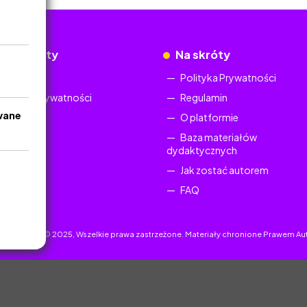
okumenty
Na skróty
Regulamin
Polityka Prywatności
Polityka Prywatności
Regulamin
wane
O platformie
Baza materiałów
dydaktycznych
Jak zostać autorem
FAQ
uczyciel.pl © 2025, Wszelkie prawa zastrzeżone. Materiały chronione Prawem Au