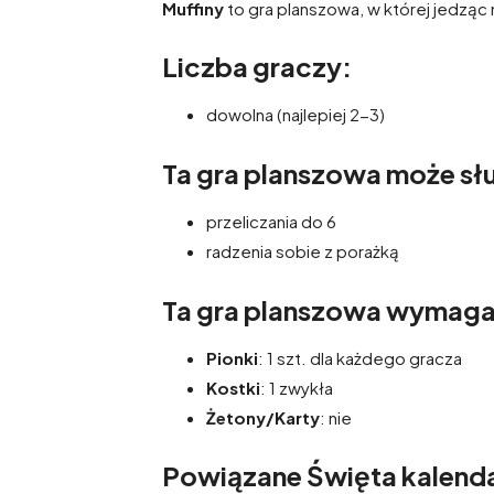
Muffiny
to gra planszowa, w której jedząc
Liczba graczy:
dowolna (najlepiej 2-3)
Ta gra planszowa może słu
przeliczania do 6
radzenia sobie z porażką
Ta gra planszowa wymag
Pionki
: 1 szt. dla każdego gracza
Kostki
: 1 zwykła
Żetony/Karty
: nie
Powiązane Święta kalenda