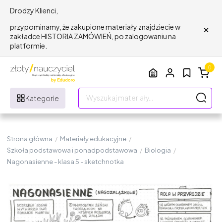
Drodzy Klienci,
×
przypominamy, że zakupione materiały znajdziecie w
zakładce HISTORIA ZAMÓWIEŃ, po zalogowaniu na
platformie.
0
Kategorie
Strona główna
/
Materiały edukacyjne
/
Szkoła podstawowa i ponadpodstawowa
/
Biologia
/
Nagonasienne - klasa 5 - sketchnotka