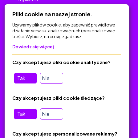
Polityka Prywatności
Pliki cookie na naszej stronie.
Używamy plików cookie, aby zapewnić prawidłowe
działanie serwisu, analizować ruch i personalizować
treści. Wybierz, na co się zgadzasz.
Na skróty
Dowiedz się więcej
Polityka Prywatności
Regulamin
Czy akceptujesz pliki cookie analityczne?
O platformie
Baza materiałów dydaktycznych
Tak
Nie
Jak zostać autorem
FAQ
Czy akceptujesz pliki cookie śledzące?
Tak
Nie
Pomoc
Masz pytania? Wyślij e-mail:
admin@zlotynauczyciel.pl
Czy akceptujesz spersonalizowane reklamy?