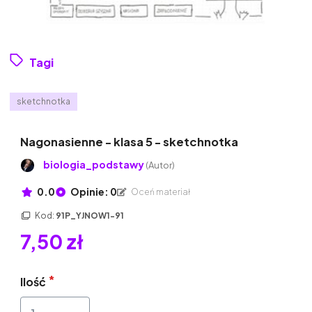
Tagi
sketchnotka
Nagonasienne - klasa 5 - sketchnotka
biologia_podstawy
(Autor)
0.0
Opinie: 0
Oceń materiał
Kod:
91P_YJNOW1-91
7,50 zł
Ilość