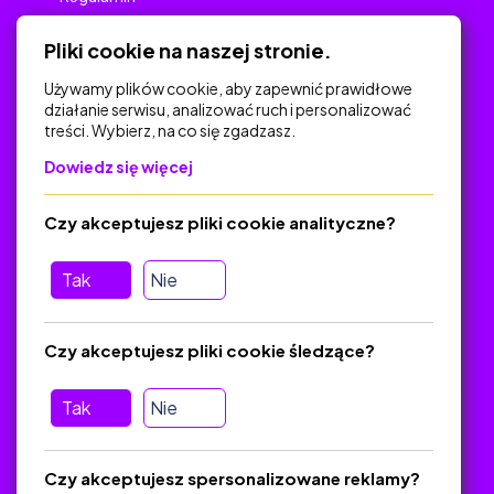
Polityka Prywatności
Pliki cookie na naszej stronie.
Używamy plików cookie, aby zapewnić prawidłowe
działanie serwisu, analizować ruch i personalizować
treści. Wybierz, na co się zgadzasz.
Na skróty
Dowiedz się więcej
Polityka Prywatności
Regulamin
Czy akceptujesz pliki cookie analityczne?
O platformie
Baza materiałów dydaktycznych
Tak
Nie
Jak zostać autorem
FAQ
Czy akceptujesz pliki cookie śledzące?
Tak
Nie
Pomoc
Masz pytania? Wyślij e-mail:
admin@zlotynauczyciel.pl
Czy akceptujesz spersonalizowane reklamy?