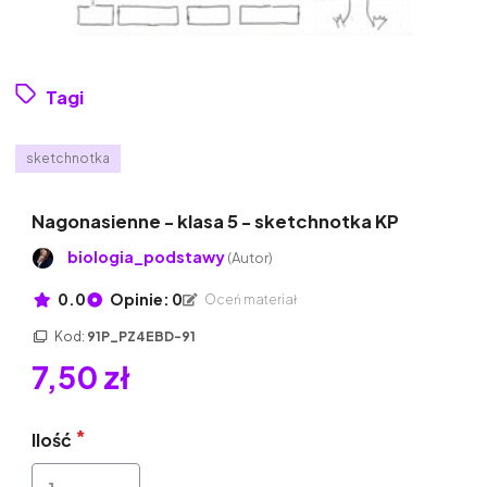
Tagi
sketchnotka
Nagonasienne - klasa 5 - sketchnotka KP
biologia_podstawy
(Autor)
0.0
Opinie: 0
Oceń materiał
Kod:
91P_PZ4EBD-91
7,50 zł
Ilość