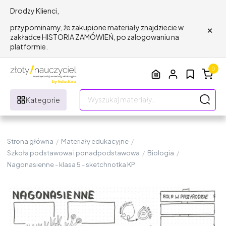
Drodzy Klienci,
×
przypominamy, że zakupione materiały znajdziecie w
zakładce HISTORIA ZAMÓWIEŃ, po zalogowaniu na
platformie.
0
Kategorie
Strona główna
/
Materiały edukacyjne
/
Szkoła podstawowa i ponadpodstawowa
/
Biologia
/
Nagonasienne - klasa 5 - sketchnotka KP