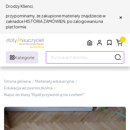
Drodzy Klienci,
×
przypominamy, że zakupione materiały znajdziecie w
zakładce HISTORIA ZAMÓWIEŃ, po zalogowaniu na
platformie.
0
Kategorie
Strona główna
/
Materiały edukacyjne
/
Edukacja wczesnoszkolna
/
Napis do klasy "Bądź przywódcą nie szefem!"