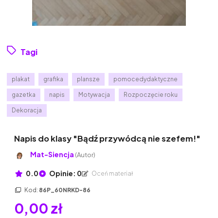
Tagi
plakat
grafika
plansze
pomocedydaktyczne
gazetka
napis
Motywacja
Rozpoczęcie roku
Dekoracja
Napis do klasy "Bądź przywódcą nie szefem!"
Mat-Siencja
(Autor)
0.0
Opinie: 0
Oceń materiał
Kod:
86P_60NRKD-86
0,00 zł