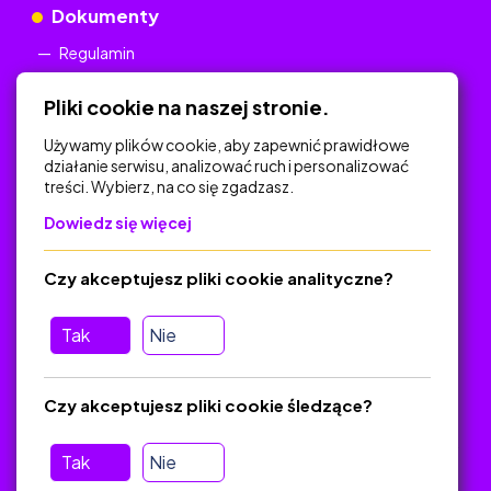
Dokumenty
Regulamin
Polityka Prywatności
Pliki cookie na naszej stronie.
Używamy plików cookie, aby zapewnić prawidłowe
działanie serwisu, analizować ruch i personalizować
treści. Wybierz, na co się zgadzasz.
Na skróty
Dowiedz się więcej
Polityka Prywatności
Regulamin
Czy akceptujesz pliki cookie analityczne?
O platformie
Baza materiałów dydaktycznych
Tak
Nie
Jak zostać autorem
FAQ
Czy akceptujesz pliki cookie śledzące?
Tak
Nie
Pomoc